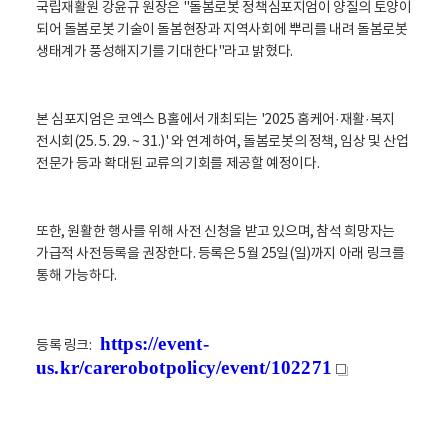
국립재활원 강윤규 원장은 "돌봄로봇 정책심포지엄이 양질의 토양이
되어 돌봄로봇 기술이 돌봄현장과 지역사회에 뿌리를 내려 돌봄로봇
생태계가 풍성해지기를 기대한다"라고 밝혔다.
본 심포지엄은 코엑스 B홀에서 개최되는 '2025 홈케어·재활·복지
전시회(25. 5. 29. ~ 31.)' 와 연계하여, 돌봄로봇의 정책, 임상 및 산업
전문가 등과 확대된 교류의 기회를 제공할 예정이다.
또한, 원활한 행사를 위해 사전 신청을 받고 있으며, 참석 희망자는
가급적 사전등록을 권장한다. 등록은 5월 25일(일)까지 아래 링크를
통해 가능하다.
https://event-
등록 링크:
us.kr/carerobotpolicy/event/102271
새
창