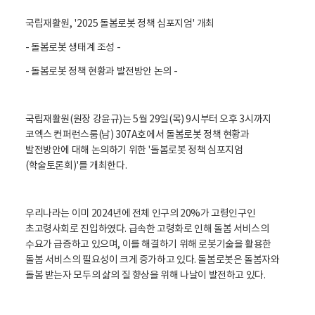
활
정
국립재활원, '2025 돌봄로봇 정책 심포지엄' 개최
보
포
- 돌봄로봇 생태계 조성 -
털
로
- 돌봄로봇 정책 현황과 발전방안 논의 -
고
국립재활원(원장 강윤규)는 5월 29일(목) 9시부터 오후 3시까지
코엑스 컨퍼런스룸(남) 307A호에서 돌봄로봇 정책 현황과
발전방안에 대해 논의하기 위한 '돌봄로봇 정책 심포지엄
(학술토론회)'를 개최한다.
우리나라는 이미 2024년에 전체 인구의 20%가 고령인구인
초고령사회로 진입하였다. 급속한 고령화로 인해 돌봄 서비스의
수요가 급증하고 있으며, 이를 해결하기 위해 로봇기술을 활용한
돌봄 서비스의 필요성이 크게 증가하고 있다. 돌봄로봇은 돌봄자와
돌봄 받는자 모두의 삶의 질 향상을 위해 나날이 발전하고 있다.