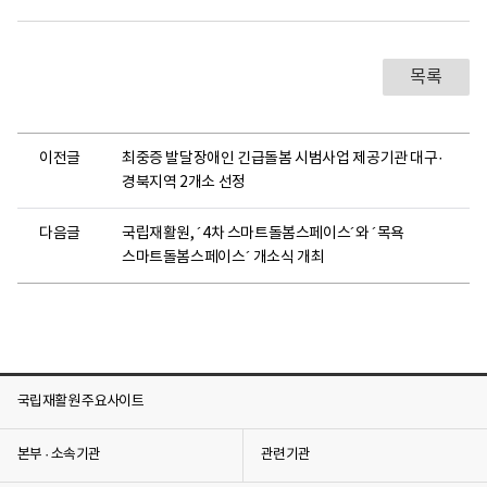
목록
이전글
최중증 발달장애인 긴급돌봄 시범사업 제공기관 대구·
경북지역 2개소 선정
다음글
국립재활원, ´4차 스마트돌봄스페이스´와 ´목욕
스마트돌봄스페이스´ 개소식 개최
국립재활원 주요사이트
본부 · 소속기관
관련기관