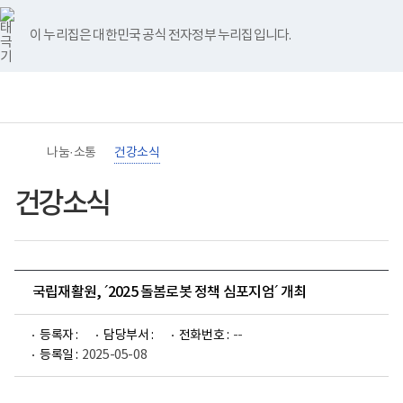
바
너
유
블
인
페
홈
로
비
튜
로
스
이
가
767px
브
그
타
스
이 누리집은 대한민국 공식 전자정부 누리집입니다.
기
이
그
북
메
하
램
뉴
(책
임
운
영
기
관)
나눔·소통
건강소식
보
건
복
건강소식
지
부
국
립
재
활
국립재활원, ´2025 돌봄로봇 정책 심포지엄´ 개최
원
장
애
등록자 :
담당부서 :
전화번호 :
--
인
건
등록일 :
2025-05-08
강
및
재