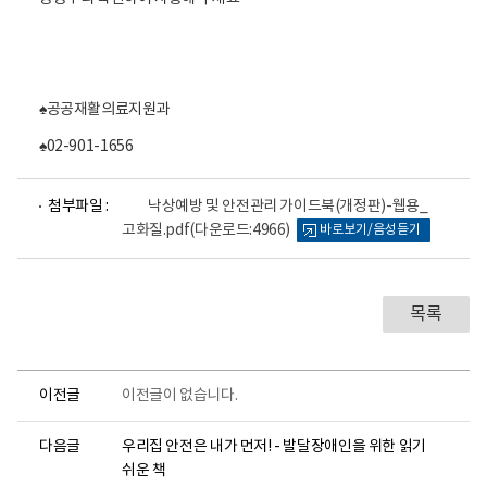
활
정
보
포
털
로
♠공공재활의료지원과
고
♠02-901-1656
파
첨부파일 :
낙상예방 및 안전관리 가이드북(개정판)-웹용_
일
고화질.pdf
(다운로드:4966)
바로보기/음성듣기
뷰
어
로
목록
이전글
이전글이 없습니다.
다음글
우리집 안전은 내가 먼저! - 발달장애인을 위한 읽기
쉬운 책