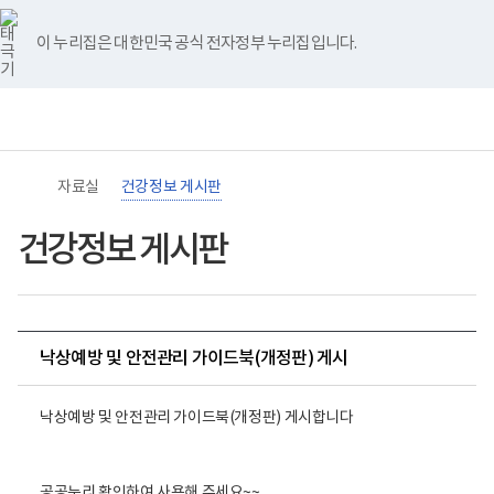
바
너
유
블
인
페
홈
로
비
튜
로
스
이
가
767px
브
그
타
스
이 누리집은 대한민국 공식 전자정부 누리집입니다.
기
이
그
북
메
하
램
뉴
(책
임
운
영
기
관)
자료실
건강정보 게시판
보
건
복
건강정보 게시판
지
부
국
립
재
활
낙상예방 및 안전관리 가이드북(개정판) 게시
원
장
애
인
낙상예방 및 안전관리 가이드북(개정판) 게시합니다
건
강
및
재
공공누리 확인하여 사용해 주세요~~