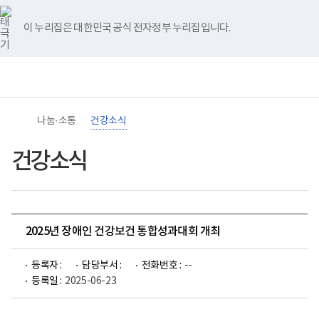
바
너
유
블
인
페
홈
로
비
튜
로
스
이
가
767px
브
그
타
스
이 누리집은 대한민국 공식 전자정부 누리집입니다.
기
이
그
북
메
하
램
뉴
(책
임
운
영
기
관)
나눔·소통
건강소식
보
건
복
건강소식
지
부
국
립
재
활
2025년 장애인 건강보건 통합성과대회 개최
원
장
애
등록자 :
담당부서 :
전화번호 :
--
인
건
등록일 :
2025-06-23
강
및
재