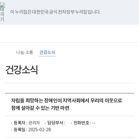
바
너
유
블
인
페
홈
로
비
튜
로
스
이
가
767px
브
그
타
스
이 누리집은 대한민국 공식 전자정부 누리집입니다.
기
이
그
북
메
하
램
뉴
(책
임
운
영
기
관)
나눔·소통
건강소식
보
건
복
건강소식
지
부
국
립
재
활
자립을 희망하는 장애인이 지역사회에서 우리의 이웃으로
원
장
함께 살아갈 수 있는 기반 마련
애
인
건
등록자 :
관리자
담당부서 :
전화번호 :
--
강
등록일 :
2025-02-28
및
재