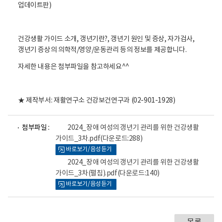
활
업데이트판)
정
보
포
털
건강생활 가이드 소개, 갱년기란?, 갱년기 원인 및 증상, 자가검사,
로
갱년기 증상의 의학적/영양/운동관리 등의 정보를 제공합니다.
고
자세한 내용은 첨부파일을 참고하세요^^
★ 제작부서: 재활연구소 건강보건연구과 (02-901-1928)
파
파
첨부파일 :
2024_장애 여성의 갱년기 관리를 위한 건강생활
일
일
가이드_3차.pdf
(다운로드:288)
뷰
뷰
바로보기/음성듣기
어
어
로
로
2024_장애 여성의 갱년기 관리를 위한 건강생활
가이드_3차(펼침).pdf
(다운로드:140)
바로보기/음성듣기