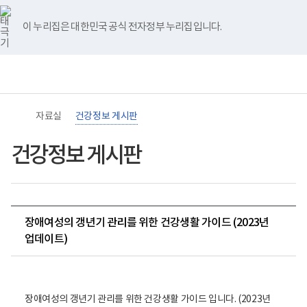
바
너
유
블
인
페
홈
로
비
튜
로
스
이
가
767px
브
그
타
스
이 누리집은 대한민국 공식 전자정부 누리집입니다.
기
이
그
북
메
하
램
뉴
(책
임
운
영
기
관)
자료실
건강정보 게시판
보
건
복
건강정보 게시판
지
부
국
립
재
활
장애여성의 갱년기 관리를 위한 건강생활 가이드 (2023년
원
장
업데이트)
애
인
건
강
및
장애여성의 갱년기 관리를 위한 건강생활 가이드 입니다. (2023년
재