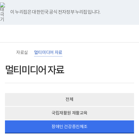
바
너
유
블
인
페
홈
로
비
튜
로
스
이
가
767px
브
그
타
스
이 누리집은 대한민국 공식 전자정부 누리집입니다.
기
이
그
북
메
하
램
뉴
(책
임
운
영
기
관)
자료실
멀티미디어 자료
보
건
복
멀티미디어 자료
지
부
국
립
재
활
전체
원
장
애
국립재활원 재활교육
인
건
강
장애인 건강증진체조
및
재