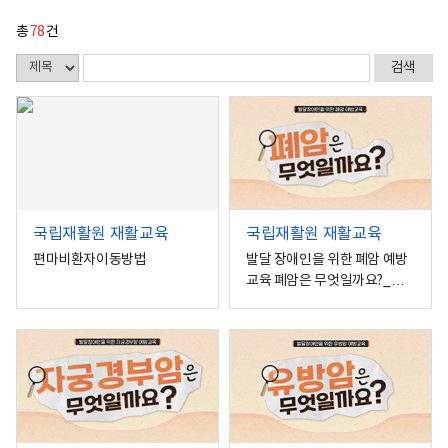
활
정
총
78
건
보
포
털
로
고
국립재활원 재활교육
국립재활원 재활교육
편마비환자이동방법
발달 장애인을 위한 폐암 예방
교육 폐암은 무엇일까요?_중
증