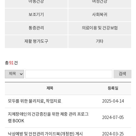
아동건강
여성건강
활
회
정
수
보
로
보조기기
사회복귀
포
구
털
성
로
통증관리
의료이용 및 건강보험
고
재활 평가도구
기타
총
91
건
제목
등록일
모두를 위한 물리치료, 작업치료
2025-04-14
지체장애인의 건강증진을 위한 체중 관리 프로그
2024-07-05
램 BOOK
낙상예방 및 안전관리 가이드북(개정판) 게시
2024-03-25