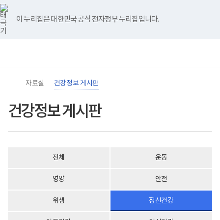
바
너
건
유
블
인
페
홈
로
비
강
튜
로
스
이
가
767px
정
브
그
타
스
이 누리집은 대한민국 공식 전자정부 누리집입니다.
기
이
보
그
북
메
하
게
램
뉴
(책
시
임
판
운
게
영
시
기
물
관)
목
자료실
건강정보 게시판
보
록
건
-
복
번
건강정보 게시판
지
호,
부
분
국
류,
립
제
재
목,
활
작
전체
운동
원
성
장
자,
애
등
영양
안전
인
록
건
일,
강
첨
위생
정신건강
및
부,
재
조