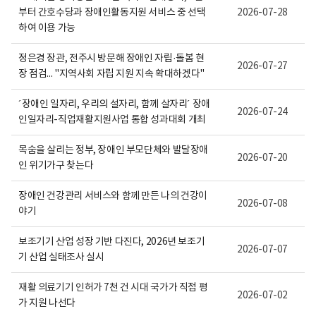
활
보
부터 간호수당과 장애인활동지원 서비스 중 선택
2026-07-28
정
여
보
집
하여 이용 가능
포
니
털
다.
정은경 장관, 전주시 방문해 장애인 자립·돌봄 현
로
2026-07-27
고
장 점검... "지역사회 자립 지원 지속 확대하겠다"
´장애인 일자리, 우리의 설자리, 함께 살자리´ 장애
2026-07-24
인일자리-직업재활지원사업 통합 성과대회 개최
목숨을 살리는 정부, 장애인 부모단체와 발달장애
2026-07-20
인 위기가구 찾는다
장애인 건강관리 서비스와 함께 만든 나의 건강이
2026-07-08
야기
보조기기 산업 성장 기반 다진다, 2026년 보조기
2026-07-07
기 산업 실태조사 실시
재활 의료기기 인허가 7천 건 시대 국가가 직접 평
2026-07-02
가 지원 나선다