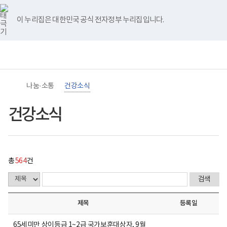
바
너
건
유
블
인
페
홈
처
이
다
끝
로
비
강
튜
로
스
이
가
767px
소
브
그
타
스
이 누리집은 대한민국 공식 전자정부 누리집입니다.
기
이
식
음
전
음
페
그
북
메
하
게
램
뉴
(책
시
페
페
페
이
임
물
운
목
이
이
이
지
영
록
기
-
지
지
지
이
관)
번
나눔·소통
건강소식
보
호,
건
제
이
이
이
동
복
목,
건강소식
지
작
동
동
동
부
성
국
자,
립
등
재
록
활
일,
총
564
건
원
첨
장
부,
애
조
인
회
건
수
제목
등록일
강
내
및
용
재
이
65세미만 상이등급 1~2급 국가보훈대상자, 9월