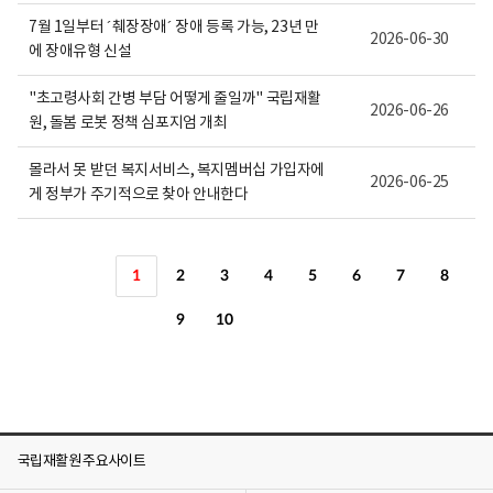
7월 1일부터 ´췌장장애´ 장애 등록 가능, 23년 만
2026-06-30
에 장애유형 신설
"초고령사회 간병 부담 어떻게 줄일까" 국립재활
2026-06-26
원, 돌봄 로봇 정책 심포지엄 개최
몰라서 못 받던 복지서비스, 복지멤버십 가입자에
2026-06-25
게 정부가 주기적으로 찾아 안내한다
1
2
3
4
5
6
7
8
9
10
국립재활원 주요사이트