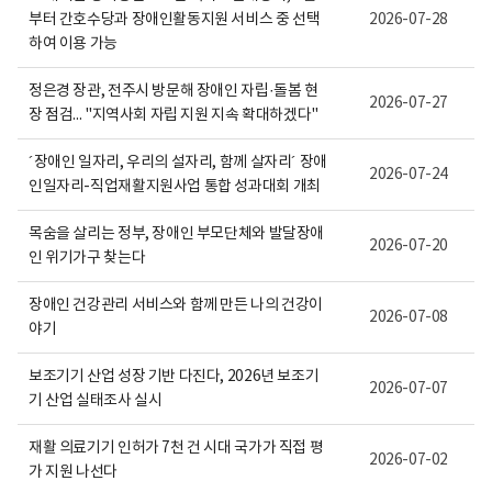
활
보
부터 간호수당과 장애인활동지원 서비스 중 선택
2026-07-28
정
여
보
집
하여 이용 가능
포
니
털
다.
정은경 장관, 전주시 방문해 장애인 자립·돌봄 현
로
2026-07-27
고
장 점검... "지역사회 자립 지원 지속 확대하겠다"
´장애인 일자리, 우리의 설자리, 함께 살자리´ 장애
2026-07-24
인일자리-직업재활지원사업 통합 성과대회 개최
목숨을 살리는 정부, 장애인 부모단체와 발달장애
2026-07-20
인 위기가구 찾는다
장애인 건강관리 서비스와 함께 만든 나의 건강이
2026-07-08
야기
보조기기 산업 성장 기반 다진다, 2026년 보조기
2026-07-07
기 산업 실태조사 실시
재활 의료기기 인허가 7천 건 시대 국가가 직접 평
2026-07-02
가 지원 나선다