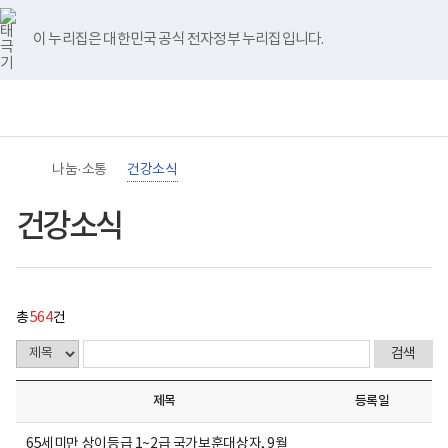
바
너
건
유
블
인
페
홈
처
이
다
끝
로
비
강
튜
로
스
이
가
767px
소
브
그
타
스
이 누리집은 대한민국 공식 전자정부 누리집입니다.
기
이
식
음
전
음
페
그
북
메
하
게
램
뉴
(책
시
페
페
페
이
임
물
운
목
이
이
이
지
영
록
기
-
지
지
지
이
관)
번
나눔·소통
건강소식
보
호,
건
제
이
이
이
동
복
목,
건강소식
지
작
동
동
동
부
성
국
자,
립
등
재
록
활
일,
총
564
건
원
첨
장
부,
애
조
인
회
건
수
제목
등록일
강
내
및
용
재
이
65세미만 상이등급 1~2급 국가보훈대상자, 9월