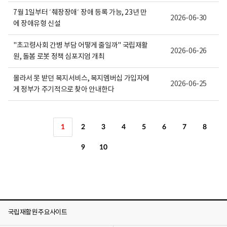
7월 1일부터 ´췌장장애´ 장애 등록 가능, 23년 만
2026-06-30
에 장애유형 신설
"초고령사회 간병 부담 어떻게 줄일까" 국립재활
2026-06-26
원, 돌봄 로봇 정책 심포지엄 개최
몰라서 못 받던 복지서비스, 복지멤버십 가입자에
2026-06-25
게 정부가 주기적으로 찾아 안내한다
1
2
3
4
5
6
7
8
9
10
국립재활원 주요사이트