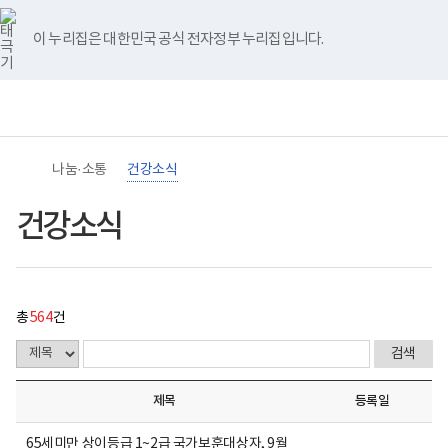
바
너
건
유
블
인
페
홈
처
이
다
끝
로
비
강
튜
로
스
이
가
767px
소
브
그
타
스
이 누리집은 대한민국 공식 전자정부 누리집입니다.
기
이
식
음
전
음
페
그
북
메
하
게
램
뉴
(책
시
페
페
페
이
임
물
운
목
이
이
이
지
영
록
기
-
지
지
지
이
관)
번
나눔·소통
건강소식
보
호,
건
제
이
이
이
동
복
목,
건강소식
지
작
동
동
동
부
성
국
자,
립
등
재
록
활
일,
총
564
건
원
첨
장
부,
애
조
인
회
건
수
제목
등록일
강
내
및
용
재
이
65세미만 상이등급 1~2급 국가보훈대상자, 9월