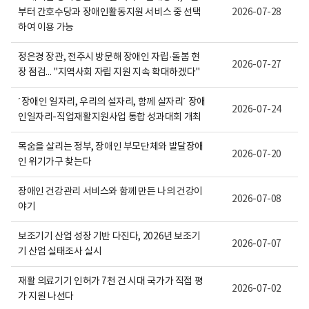
활
보
부터 간호수당과 장애인활동지원 서비스 중 선택
2026-07-28
정
여
보
집
하여 이용 가능
포
니
털
다.
정은경 장관, 전주시 방문해 장애인 자립·돌봄 현
로
2026-07-27
고
장 점검... "지역사회 자립 지원 지속 확대하겠다"
´장애인 일자리, 우리의 설자리, 함께 살자리´ 장애
2026-07-24
인일자리-직업재활지원사업 통합 성과대회 개최
목숨을 살리는 정부, 장애인 부모단체와 발달장애
2026-07-20
인 위기가구 찾는다
장애인 건강관리 서비스와 함께 만든 나의 건강이
2026-07-08
야기
보조기기 산업 성장 기반 다진다, 2026년 보조기
2026-07-07
기 산업 실태조사 실시
재활 의료기기 인허가 7천 건 시대 국가가 직접 평
2026-07-02
가 지원 나선다