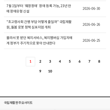
7월 1일부터 ´췌장장애´ 장애 등록 가능, 23년 만
2026-06-30
에 장애유형 신설
"초고령사회 간병 부담 어떻게 줄일까" 국립재활
2026-06-26
원, 돌봄 로봇 정책 심포지엄 개최
몰라서 못 받던 복지서비스, 복지멤버십 가입자에
2026-06-25
게 정부가 주기적으로 찾아 안내한다
1
2
3
4
5
6
7
8
9
10
국립재활원 주요사이트