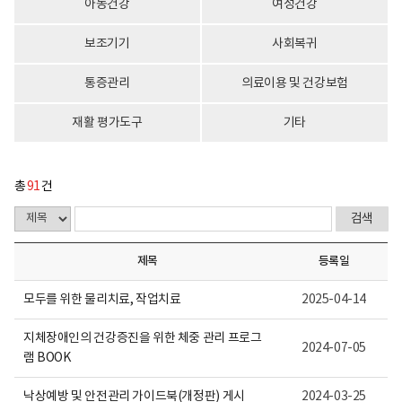
아동건강
여성건강
활
회
정
수
보
로
보조기기
사회복귀
포
구
털
성
로
통증관리
의료이용 및 건강보험
고
재활 평가도구
기타
총
91
건
제목
등록일
모두를 위한 물리치료, 작업치료
2025-04-14
지체장애인의 건강증진을 위한 체중 관리 프로그
2024-07-05
램 BOOK
낙상예방 및 안전관리 가이드북(개정판) 게시
2024-03-25