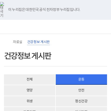
바
너
건
유
블
인
페
홈
로
비
강
튜
로
스
이
가
767px
정
브
그
타
스
이 누리집은 대한민국 공식 전자정부 누리집입니다.
기
이
보
그
북
메
하
게
램
뉴
(책
시
임
판
운
게
영
시
기
물
관)
목
자료실
건강정보 게시판
보
록
건
-
복
번
건강정보 게시판
지
호,
부
분
국
류,
립
제
재
목,
활
작
전체
운동
원
성
장
자,
애
등
영양
안전
인
록
건
일,
강
첨
위생
정신건강
및
부,
재
조