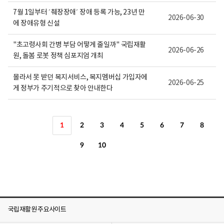
7월 1일부터 ´췌장장애´ 장애 등록 가능, 23년 만
2026-06-30
에 장애유형 신설
"초고령사회 간병 부담 어떻게 줄일까" 국립재활
2026-06-26
원, 돌봄 로봇 정책 심포지엄 개최
몰라서 못 받던 복지서비스, 복지멤버십 가입자에
2026-06-25
게 정부가 주기적으로 찾아 안내한다
1
2
3
4
5
6
7
8
9
10
국립재활원 주요사이트