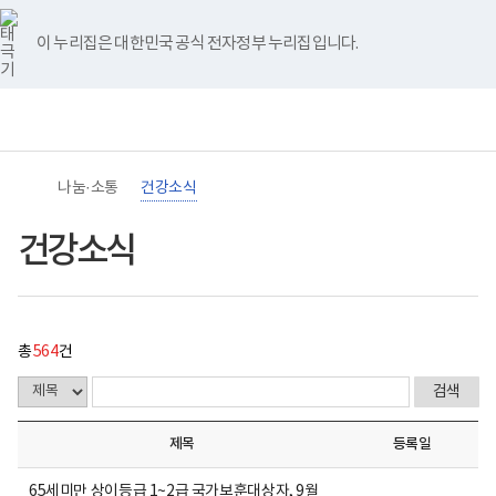
바
너
건
유
블
인
페
홈
처
이
다
끝
로
비
강
튜
로
스
이
가
767px
소
브
그
타
스
이 누리집은 대한민국 공식 전자정부 누리집입니다.
기
이
식
음
전
음
페
그
북
메
하
게
램
뉴
(책
시
페
페
페
이
임
물
운
목
이
이
이
지
영
록
기
-
지
지
지
이
관)
번
나눔·소통
건강소식
보
호,
건
제
이
이
이
동
복
목,
건강소식
지
작
동
동
동
부
성
국
자,
립
등
재
록
활
일,
총
564
건
원
첨
장
부,
애
조
인
회
건
수
제목
등록일
강
내
및
용
재
이
65세미만 상이등급 1~2급 국가보훈대상자, 9월