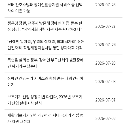
활
보
부터 간호수당과 장애인활동지원 서비스 중 선택
2026-07-28
정
여
보
집
하여 이용 가능
포
니
털
다.
정은경 장관, 전주시 방문해 장애인 자립·돌봄 현
로
2026-07-27
고
장 점검... "지역사회 자립 지원 지속 확대하겠다"
´장애인 일자리, 우리의 설자리, 함께 살자리´ 장애
2026-07-24
인일자리-직업재활지원사업 통합 성과대회 개최
목숨을 살리는 정부, 장애인 부모단체와 발달장애
2026-07-20
인 위기가구 찾는다
장애인 건강관리 서비스와 함께 만든 나의 건강이
2026-07-08
야기
보조기기 산업 성장 기반 다진다, 2026년 보조기
2026-07-07
기 산업 실태조사 실시
재활 의료기기 인허가 7천 건 시대 국가가 직접 평
2026-07-02
가 지원 나선다