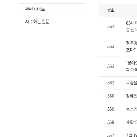
위
보
및
여
재
메
관련사이트
번호
집
활
뉴
니
정
다.
자주하는 질문
보
목
65세
포
564
록
중 선
털
로
열
고
정은경
기
563
겠다"
´장애
562
회 개
561
목숨을
560
장애인
559
보조기
558
재활 
557
7월 