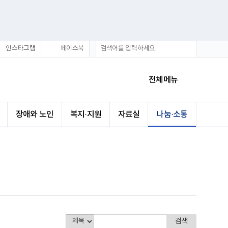
통
검
인스타그램
페이스북
합
색
검
색
전체메뉴
장애와 노인
복지·지원
자료실
나눔·소통