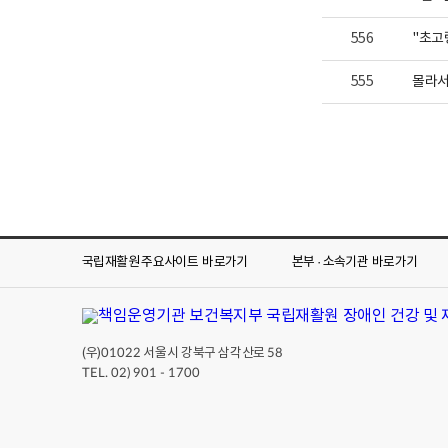
556
"초고
555
몰라서
국립재활원 주요사이트
바로가기
본부 · 소속기관
바로가기
(우)
서울시 강북구 삼각산로
01022
58
TEL. 02) 901 - 1700