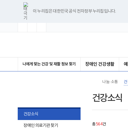
바
글
글
글
너
건
한
파
pdf
플
유
블
인
페
홈
처
이
다
끝
로
자
자
자
비
강
글
워
뷰
래
튜
로
스
이
가
크
크
크
1180px
소
뷰
포
어
시
브
그
타
스
이 누리집은 대한민국 공식 전자정부 누리집입니다.
기
기
기
기
이
식
음
전
음
페
어
인
프
뷰
그
북
메
확
초
축
상
게
프
트
로
어
램
뉴
대
기
소
시
로
뷰
그
프
페
페
페
이
화
물
그
어
램
로
목
램
프
다
그
(책
이
이
이
지
록
다
로
운
램
임
-
운
그
로
다
운
지
지
지
이
번
로
램
드
운
영
호,
드
다
로
기
제
이
이
이
동
운
드
관)
목,
로
보
나에게 맞는 건강 및 재활 정보 찾기
장애인 건강생활
예
작
드
건
동
동
동
성
복
자,
지
등
부
나눔·소통
건
록
국
일,
립
나눔·소통
첨
재
건강소식
부,
활
조
원
회
장
수
애
건강소식
내
인
용
건
하
총
564
건
이
장애인 의료기관 찾기
강