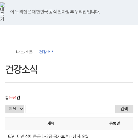
바
너
건
유
블
인
페
홈
처
이
다
끝
로
비
강
튜
로
스
이
가
767px
소
브
그
타
스
이 누리집은 대한민국 공식 전자정부 누리집입니다.
기
이
식
음
전
음
페
그
북
메
하
게
램
뉴
(책
시
페
페
페
이
임
물
운
목
이
이
이
지
영
록
기
-
지
지
지
이
관)
번
나눔·소통
건강소식
보
호,
건
제
이
이
이
동
복
목,
건강소식
지
작
동
동
동
부
성
국
자,
립
등
재
록
활
일,
총
564
건
원
첨
장
부,
애
조
인
회
건
수
제목
등록일
강
내
및
용
재
이
65세미만 상이등급 1~2급 국가보훈대상자, 9월