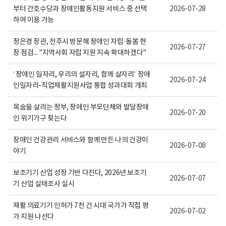
활
보
부터 간호수당과 장애인활동지원 서비스 중 선택
2026-07-28
정
여
보
집
하여 이용 가능
포
니
털
다.
정은경 장관, 전주시 방문해 장애인 자립·돌봄 현
로
2026-07-27
고
장 점검... "지역사회 자립 지원 지속 확대하겠다"
´장애인 일자리, 우리의 설자리, 함께 살자리´ 장애
2026-07-24
인일자리-직업재활지원사업 통합 성과대회 개최
목숨을 살리는 정부, 장애인 부모단체와 발달장애
2026-07-20
인 위기가구 찾는다
장애인 건강관리 서비스와 함께 만든 나의 건강이
2026-07-08
야기
보조기기 산업 성장 기반 다진다, 2026년 보조기
2026-07-07
기 산업 실태조사 실시
재활 의료기기 인허가 7천 건 시대 국가가 직접 평
2026-07-02
가 지원 나선다