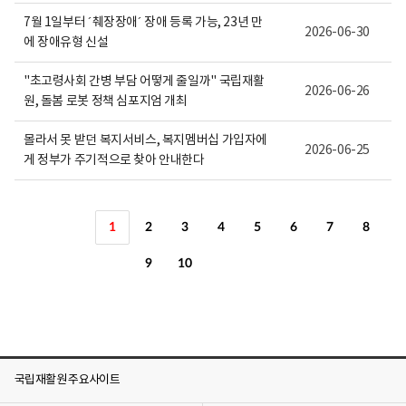
7월 1일부터 ´췌장장애´ 장애 등록 가능, 23년 만
2026-06-30
에 장애유형 신설
"초고령사회 간병 부담 어떻게 줄일까" 국립재활
2026-06-26
원, 돌봄 로봇 정책 심포지엄 개최
몰라서 못 받던 복지서비스, 복지멤버십 가입자에
2026-06-25
게 정부가 주기적으로 찾아 안내한다
1
2
3
4
5
6
7
8
9
10
국립재활원 주요사이트