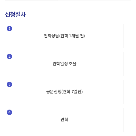
고
에
대
신청절차
한
내
용
을
전화상담(견학 1개월 전)
알
려
줍
니
다.
견학일정 조율
공문신청(견학 7일전)
견학