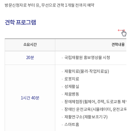
방문신청자로 부터 유, 무선으로 견학 1개월 전까지 예약
견학 프로그램
견
학
프
소요시간
견학내용
로
그
램
20분
국립재활원 홍보영상물 시청
-
견
학
재활치료(물리·작업치료실)
프
로
로봇치료
그
성재활실
램
소
채움병동
요
1시간 40분
시
장애체험장(휠체어, 주택, 도로교통 체험
간,
장애인 운전교육(시뮬레이터, 운전교육장
견
학
재활연구소(재활보조기구)
내
용,
스마트홈
비