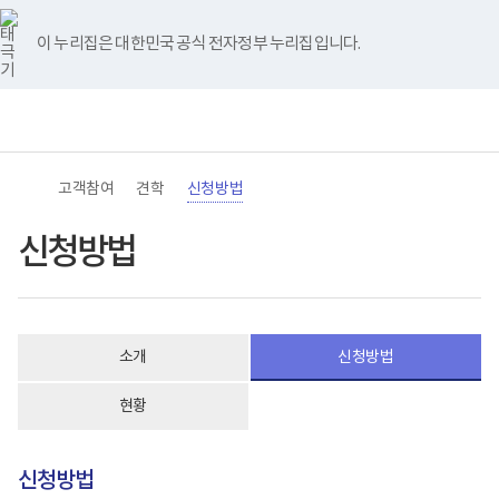
바
너
본
본
유
블
인
페
홈
로
비
문
문
튜
로
스
이
가
767px
시
종
브
그
타
스
이 누리집은 대한민국 공식 전자정부 누리집입니다.
기
이
작
료
그
북
메
하
램
뉴
(책
전
통
임
체
합
운
메
검
영
뉴
색
기
관)
고객참여
견학
신청방법
보
건
복
신청방법
지
부
국
립
재
활
소개
신청방법
원
로
고
현황
신청방법