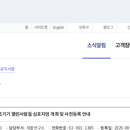
홈
사이트맵
English
유튜브
블로그
선
택
소식알림
고객참
됨
공지사항
보조기기 열린사람들 심포지엄 개최 및 사전등록 안내
자
담당부서 :
재활연구소
전화번호 :
02 -901 -1385
등록일 :
2025-08