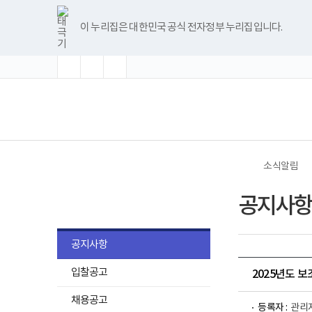
바
글
글
글
너
한
파
pdf
플
유
블
인
페
홈
로
자
자
자
비
글
워
뷰
래
튜
로
스
이
가
크
크
크
1180px
뷰
포
어
시
브
그
타
스
이 누리집은 대한민국 공식 전자정부 누리집입니다.
기
기
기
기
이
어
인
프
뷰
그
북
메
확
초
축
상
프
트
로
어
램
뉴
대
기
소
로
뷰
그
프
화
그
어
램
로
램
프
다
그
(책
전
다
로
운
램
임
체
운
그
로
다
운
메
로
램
드
운
영
뉴
드
다
로
기
운
드
관)
로
보
드
건
소식알림
복
지
소식알림
부
공지사항
국
립
재
활
공지사항
원
로
입찰공고
고
2025년도 
채용공고
등록자 :
관리