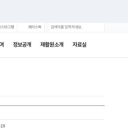
검
검
인스타그램
페이스북
색
색
어
여
정보공개
재활원소개
자료실
-19