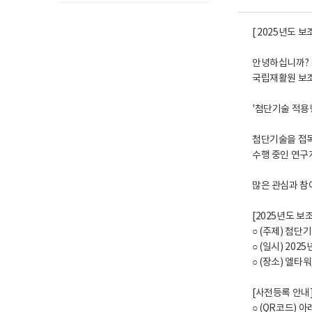
[ 2025년도 
안녕하십니까?
국립재활원 보
'첨단기술 적용
첨단기술을 접목
수행 중인 연구
많은 관심과 참
[2025년도 
○ (주제) 첨
○ (일시) 2025년
○ (장소) 엘타
[사전등록 안내
○ (QR코드) 