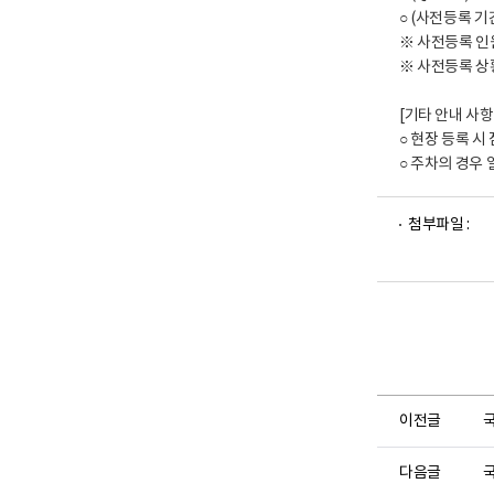
○ (사전등록 기간
※ 사전등록 인
※ 사전등록 상
[기타 안내 사항
○ 현장 등록 
○ 주차의 경우
파
파
첨부파일 :
일
일
뷰
뷰
어
어
로
로
이전글
국
다음글
국