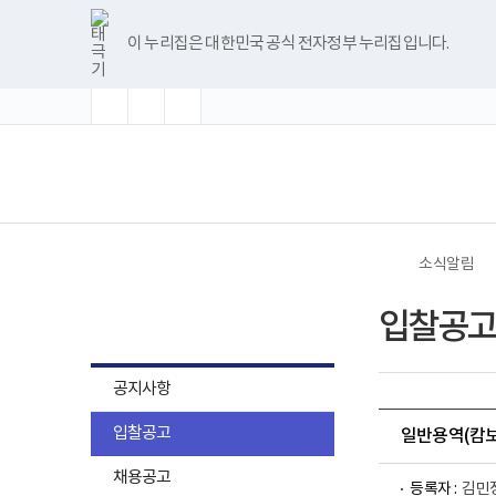
바
글
글
글
너
한
파
pdf
플
유
블
인
페
홈
로
자
자
자
비
글
워
뷰
래
튜
로
스
이
가
크
크
크
1180px
뷰
포
어
시
브
그
타
스
이 누리집은 대한민국 공식 전자정부 누리집입니다.
기
기
기
기
이
어
인
프
뷰
그
북
메
확
초
축
상
프
트
로
어
램
뉴
대
기
소
로
뷰
그
프
화
그
어
램
로
램
프
다
그
(책
전
다
로
운
램
임
체
운
그
로
다
운
메
로
램
드
운
영
뉴
드
다
로
기
운
드
관)
로
보
드
건
소식알림
복
지
소식알림
부
입찰공고
국
립
재
활
공지사항
원
로
입찰공고
고
일반용역(캄보
채용공고
등록자 :
김민