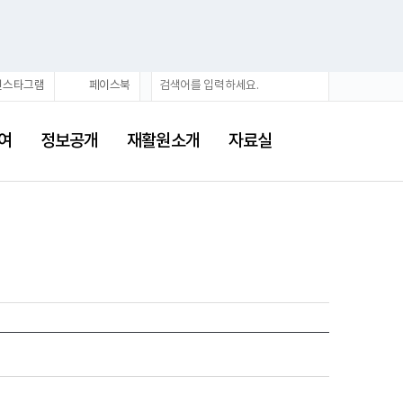
검
검
인스타그램
페이스북
색
색
어
여
정보공개
재활원소개
자료실