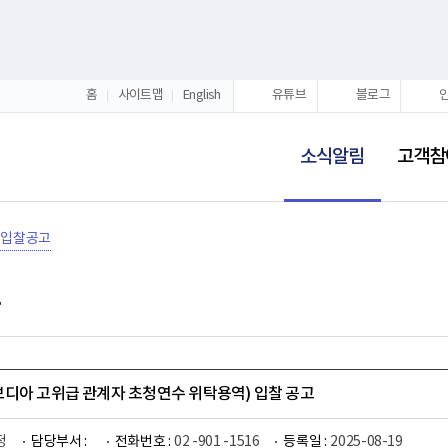
홈
사이트맵
English
유튜브
블로그
선
택
소식알림
고객참
됨
입찰공고
디아 고위급 관계자 초청연수 위탁용역) 입찰 공고
정
담당부서 :
전화번호 :
02 -901 -1516
등록일 :
2025-08-19