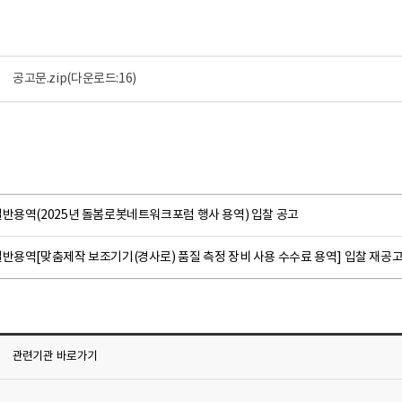
공고문.zip
(다운로드:16)
일반용역(2025년 돌봄로봇네트워크포럼 행사 용역) 입찰 공고
반용역[맞춤제작 보조기기(경사로) 품질 측정 장비 사용 수수료 용역] 입찰 재공
관련기관
바로가기