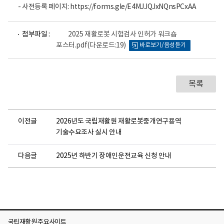
- 사전등록 페이지: https://forms.gle/E4MJJQJxNQnsPCxAA
파
첨부파일 :
2025 재활로봇 시험검사 인허가 워크숍
일
포스터.pdf
(다운로드:19)
바로보기/음성듣기
뷰
어
로
목록
이전글
2026년도 국립재활원 재활로봇중개연구용역
기술수요조사 실시 안내
다음글
2025년 하반기 장애인운전교육 신청 안내
국립재활원 주요사이트