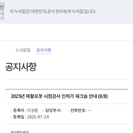
바
너
유
블
인
페
홈
로
비
튜
로
스
이
가
767px
브
그
타
스
이 누리집은 대한민국 공식 전자정부 누리집입니다.
기
이
그
북
메
하
램
뉴
(책
전
통
임
체
합
운
메
검
영
뉴
색
기
관)
소식알림
공지사항
보
건
복
공지사항
지
부
국
립
재
활
2025년 재활로봇 시험검사 인허가 워크숍 안내 (8/8)
원
로
고
등록자 :
이성훈
담당부서 :
전화번호 :
--
등록일 :
2025-07-24