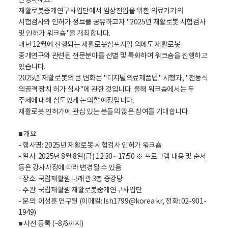
안녕하세요.
재활로봇중개연구사업단에서 임상진입을 위한 의료기기의
시험검사와 인허가 정보를 공유하고자 "2025년 재활로봇 시험검사
및 인허가 워크숍"을 개최합니다.
매년 12월에 진행되는 재활로봇심포지엄 외에도 재활로봇
중개연구와 관련된 전문분야를 선별 및 특화하여 워크숍을 진행하고
있습니다.
2025년 재활로봇의 큰 변화는 "디지털의료제품법" 시행과, "전동식
외골격 장치 허가 심사"에 관한 것입니다. 올해 워크숍에서는 두
주제에 대해 심도있게 논의할 예정입니다.
재활로봇 인허가에 관심 있는 분들의 많은 참여를 기대합니다.
■ 개요
- 행사명: 2025년 재활로봇 시험검사 인허가 워크숍
- 일시: 2025년 8월 8일(금) 12:30∼17:50 ※ 프로그램 내용 및 순서
등은 강사사정에 따라 변경될 수 있음
- 장소: 국립재활원 나래관 3층 중강당
- 주관: 국립재활원 재활로봇중개연구사업단
- 문의: 이성훈 연구원 (이메일: lsh1799@korea.kr, 전화: 02-901-
1949)
■ 사전 등록 (~8/6까지)