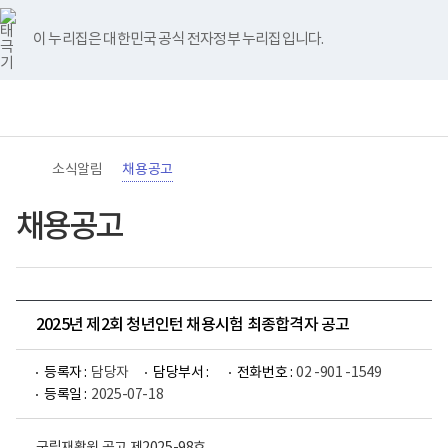
바
너
유
블
인
페
홈
로
비
튜
로
스
이
가
767px
브
그
타
스
이 누리집은 대한민국 공식 전자정부 누리집입니다.
기
이
그
북
메
하
램
뉴
(책
전
통
임
체
합
운
메
검
영
뉴
색
기
관)
소식알림
채용공고
보
건
복
채용공고
지
부
국
립
재
활
2025년 제2회 청년인턴 채용시험 최종합격자 공고
원
로
고
등록자 :
담당자
담당부서 :
전화번호 :
02 -901 -1549
등록일 :
2025-07-18