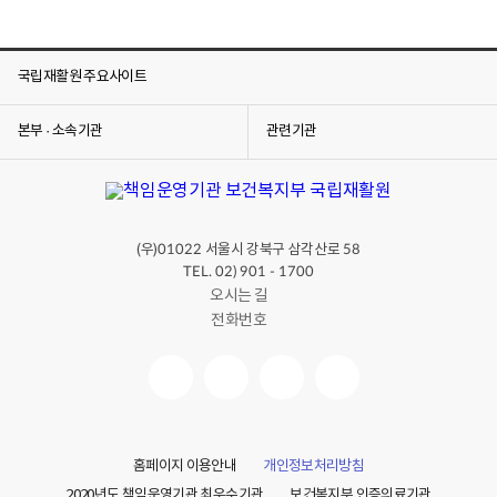
국립재활원 주요사이트
본부 · 소속기관
관련기관
(우)
서울시 강북구 삼각산로
01022
58
TEL. 02) 901 - 1700
오시는 길
전화번호
홈페이지 이용안내
개인정보처리방침
2020년도 책임운영기관 최우수기관
보건복지부 인증의료기관