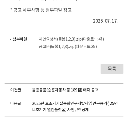
* 공고 세부사항 등 첨부파일 참고
2025. 07. 17.
첨부파일 :
제안요청서(돌봄1,2,3).zip
(다운로드:47)
공고문(돌봄1,2,3).zip
(다운로드:35)
목록
이전글
불용물품(승용자동차 등 189점) 매각 공고
다음글
2025년 보조기기실용화연구개발사업 연구용역(´25년
보조기기 열린플랫폼) 사전규격공개