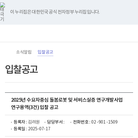
바
너
유
블
인
페
홈
로
비
튜
로
스
이
가
767px
브
그
타
스
이 누리집은 대한민국 공식 전자정부 누리집입니다.
기
이
그
북
메
하
램
뉴
(책
전
통
임
체
합
운
메
검
영
뉴
색
기
관)
소식알림
입찰공고
보
건
복
입찰공고
지
부
국
립
재
활
2025년 수요자중심 돌봄로봇 및 서비스실증 연구개발사업
원
로
연구용역(3건) 입찰 공고
고
등록자 :
김려원
담당부서 :
전화번호 :
02 -901 -1509
등록일 :
2025-07-17