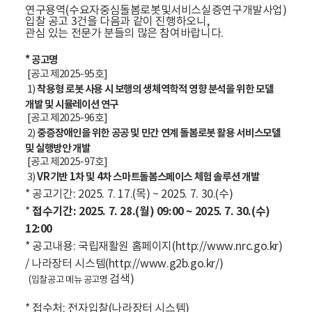
연구용역(
수요자중심돌봄로봇및서비스실증연구개발사업
)
입찰 공고 3건을 다음과 같이 진행하오니,
관심 있는 전문가 분들의 많은 참여바랍니다.
* 공고명
[공고 제2025-95호]
착용형 로봇 사용 시 보행의 생체역학적 영향 분석을 위한 모델
1)
개발 및 시뮬레이션 연구
[공고 제2025-96호]
중증장애인을 위한 공공 및 민간 연계 돌봄로봇 활용 서비스모델
2)
및 실행방안 개발
[공고 제2025-97호]
VR기반 1차 및 4차 스마트돌봄스페이스 체험 솔루션 개발
3)
* 공고기간: 2025. 7. 17.(목) ~ 2025. 7. 30.(수)
접수기간: 2025. 7. 28.(월) 09:00 ~ 2025. 7. 30.(수)
*
12:00
* 공고내용: 국립재활원 홈페이지(http://www.nrc.go.kr)
/ 나라장터 시스템(http://www.g2b.go.kr/)
검색)
(입찰공
고
메
뉴
공고명
* 접수처: 전자입찰(나라장터 시스템)