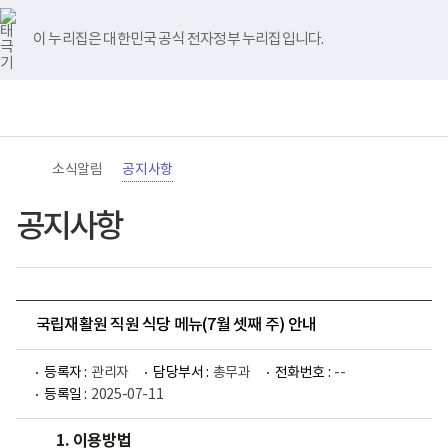
바
너
유
블
인
페
홈
로
비
튜
로
스
이
가
767px
브
그
타
스
이 누리집은 대한민국 공식 전자정부 누리집입니다.
기
이
그
북
메
하
램
뉴
(책
전
통
임
체
합
운
메
검
영
뉴
색
기
관)
소식알림
공지사항
보
건
복
공지사항
지
부
국
립
재
활
국립재활원 직원 식당 메뉴(7월 셋째 주) 안내
원
로
고
등록자 :
관리자
담당부서 :
총무과
전화번호 :
--
등록일 :
2025-07-11
1. 이용방법