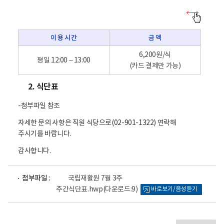
이
용
방
이 용 시 간
금 액
법
-
이
6,200원/식
평일 12:00 – 13:00
용
(카드 결제만 가능)
시
간
2. 식단표
,
금
액
-첨부파일 참조
자세한 문의 사항은 직원 식당으로(02-901-1322) 연락해
주시기를 바랍니다.
감사합니다.
파
첨부파일 :
국립재활원 7월 3주
일
주간식단표.hwp
(다운로드:9)
바로보기/음성듣기
뷰
어
로