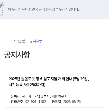
바
너
유
블
인
페
홈
로
비
튜
로
스
이
가
767px
브
그
타
스
이 누리집은 대한민국 공식 전자정부 누리집입니다.
기
이
그
북
메
하
램
뉴
(책
전
통
임
체
합
운
메
검
영
뉴
색
기
관)
소식알림
공지사항
보
건
복
공지사항
지
부
국
립
재
활
2025년 돌봄로봇 정책 심포지엄 개최 안내(5월 29일,
원
로
사전등록 5월 25일까지)
고
등록자 :
관리자
담당부서 :
재활연구소
전화번호 :
02 -901 -1982
등록일 :
2025-05-23