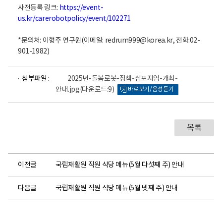
사전등록 링크:
https://event-
us.kr/carerobotpolicy/event/102271
*문의처: 이형주 연구원(이메일: redrum999@korea.kr, 전화:02-
901-1982)
파
첨부파일 :
2025년-돌봄로봇-정책-심포지엄-개최-
일
안내.jpg
(다운로드:9)
바로보기/음성듣기
뷰
어
로
목록
이전글
국립재활원 직원 식당 메뉴(5월 다섯째 주) 안내
다음글
국립재활원 직원 식당 메뉴(5월 넷째 주) 안내