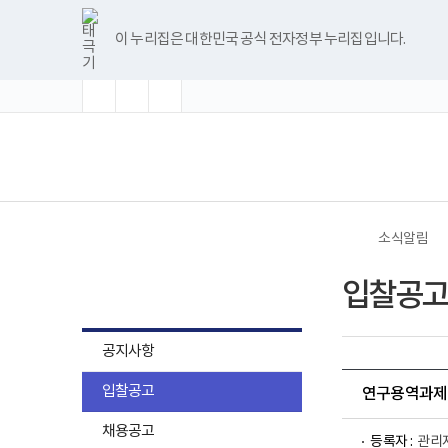
바
글
글
글
너
한
파
pdf
플
유
블
인
페
홈
로
자
자
자
비
글
워
뷰
래
튜
로
스
이
가
크
크
크
1180px
뷰
포
어
시
브
그
타
스
이 누리집은 대한민국 공식 전자정부 누리집입니다.
기
기
기
기
이
어
인
프
뷰
그
북
메
확
초
축
상
프
트
로
어
램
뉴
대
기
소
로
뷰
그
프
화
그
어
램
로
램
프
다
그
(책
전
다
로
운
램
임
체
운
그
로
다
운
메
로
램
드
운
영
뉴
드
다
로
기
운
드
관)
로
보
드
건
소식알림
복
지
소식알림
부
입찰공고
국
립
재
활
공지사항
원
로
입찰공고
고
연구용역과제(
채용공고
등록자 :
관리