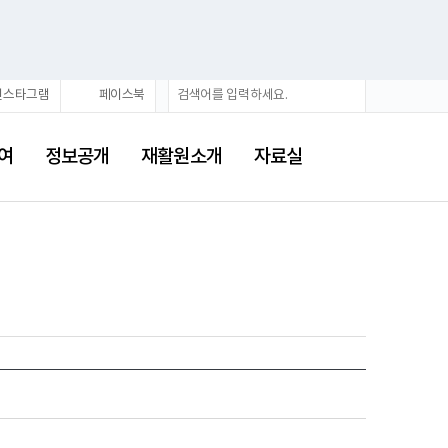
검
검
인스타그램
페이스북
색
색
어
여
정보공개
재활원소개
자료실