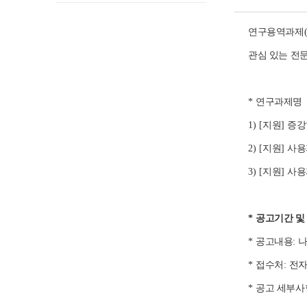
연구용역과제
관심 있는 전
*
연구과제명
1) [
지원
]
증
2) [
지원
]
사용
3) [
지원
]
사용
*
공고기간 및
*
공고내용
:
나
*
접수처
:
전
*
공고 세부사