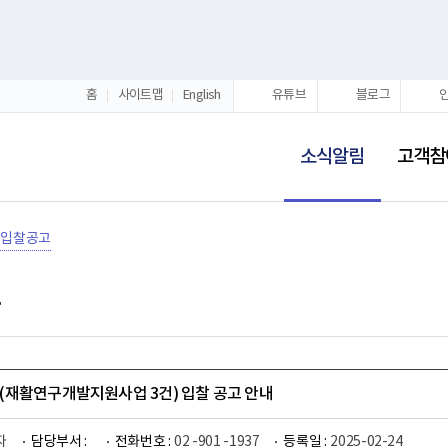
홈
사이트맵
English
유튜브
블로그
선
택
소식알림
고객참
됨
입찰공고
재활연구개발지원사업 3건) 입찰 공고 안내
자
담당부서 :
전화번호 :
02 -901 -1937
등록일 :
2025-02-24