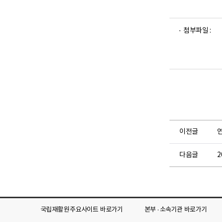
파
파
파
첨부파일 :
일
일
일
뷰
뷰
뷰
어
어
어
로
로
로
이전글
다음글
국립재활원 주요사이트
바로가기
본부 · 소속기관
바로가기