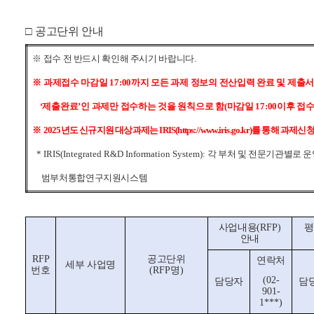
□
공고단위 안내
※
접수 전 반드시 확인해 주시기 바랍니다
.
※
과제접수 마감일
17:00
까지 모든 과제 정보의 전산입력 완료 및 제출
‘
제출완료
’
인 과제만 접수하는 것을 원칙으로 함
(
마감일
17:00
이후 접수
※
2025
년도 신규지원 대상과제는
IRIS(https://www.iris.go.kr)
를 통해 과제신
* IRIS(Integrated R&D Information System):
각 부처 및 전문기관별로 
범부처통합연구지원시스템
사업내용
(RFP)
평
안내
RFP
공고단위
연락처
세부 사업명
번호
(RFP
명
)
(02-
담당자
담
901-
1***)