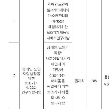
장애인·
노인의
셀프케어에서의
대
/
소변 관리의
1
어려움을
해결하기 위한
보조기기 제품 및
서비스 연구개발
장애인·
노인의
직장
/
사회생활에서의
타인과의
장애인
·
노인
다양한
자립생활을
2
상호작용의
윤
위한
어려움을
원지희
388
보조기기
박
해결하기 위한
실용화
보조기기 제품
연구개발사업
및 서비스
연구개발