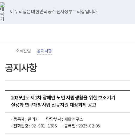
바
너
유
블
인
페
홈
로
비
튜
로
스
이
가
767px
브
그
타
스
이 누리집은 대한민국 공식 전자정부 누리집입니다.
기
이
그
북
메
하
램
뉴
(책
전
통
임
체
합
운
메
검
영
뉴
색
기
관)
소식알림
공지사항
보
건
복
공지사항
지
부
국
립
재
활
2025년도 제1차 장애인·노인 자립생활을 위한 보조기기
원
로
실용화 연구개발사업 신규지원 대상과제 공고
고
등록자 :
관리자
담당부서 :
재활연구소
전화번호 :
02 -901 -1386
등록일 :
2025-02-05