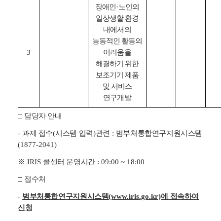
장애인
·
노인의
일상생활 환경
내에서의
능동적인 활동의
3
어려움을
해결하기 위한
보조기기 제품
및 서비스
연구개발
□
담당자 안내
-
과제 접수
(
시스템 입력
)
관련
:
범부처통합연구지원시스템
(1877-2041)
※
IRIS
콜센터 운영시간
: 09:00 ~ 18:00
□
접수처
-
범부처통합연구지원시스템
(www.iris.go.kr)
에 접속하여
신청