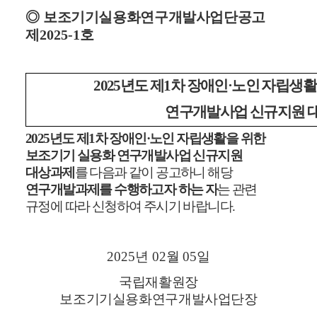
◎
보조기기실용화연구개발사업단공고
제
2025-1
호
2025년도 제1차 장애인·노인 자립생
연구개발사업 신규지원 
2025
년도 제
1
차 장애인
·
노인 자립생활을 위한
보조기기 실용화 연구개발사업 신규지원
대상과제
를 다음과 같이 공고하니 해당
연구개발과제를 수행하고자 하는 자
는 관련
규정에 따라 신청하여 주시기 바랍니다
.
2025
년
02
월
05
일
국립재활원장
보조기기실용화연구개발사업단장