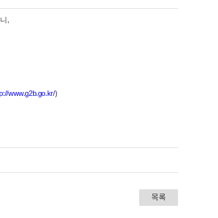
니,
tp://www.g2b.go.kr/
)
목록