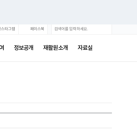
검
검
인스타그램
페이스북
색
색
어
여
정보공개
재활원소개
자료실