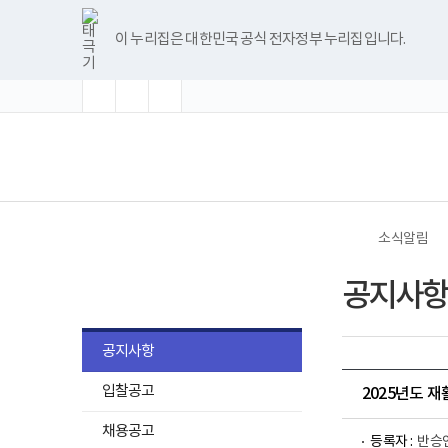
바
글
글
글
너
한
파
pdf
플
유
블
인
페
홈
로
자
자
자
비
글
워
뷰
래
튜
로
스
이
가
크
크
크
1180px
뷰
포
어
시
브
그
타
스
이 누리집은 대한민국 공식 전자정부 누리집입니다.
기
기
기
기
이
어
인
프
뷰
그
북
메
확
초
축
상
프
트
로
어
램
뉴
대
기
소
로
뷰
그
프
화
그
어
램
로
램
프
다
그
(책
전
다
로
운
램
임
체
운
그
로
다
운
메
로
램
드
운
영
뉴
드
다
로
기
운
드
관)
로
보
드
건
소식알림
복
지
소식알림
부
공지사항
국
립
재
활
공지사항
원
로
입찰공고
고
2025년도 
채용공고
등록자 :
반승