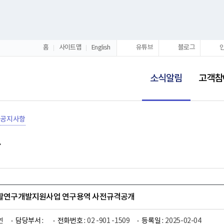
홈
사이트맵
English
유튜브
블로그
선
택
소식알림
고객참
됨
공지사항
재활연구개발지원사업 연구용역 사전규격공개
연
담당부서 :
전화번호 :
02 -901 -1509
등록일 :
2025-02-04