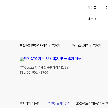
이전글
다음글
국
국립재활원 주요사이트
바로가기
본부 · 소속기관
바로가기
(우)
서울시 강북구 삼각산로
01022
58
TEL. 02) 901 - 1700
홈페이지 이용안내
개인정보처리방침
2020년도 책임운영기관 