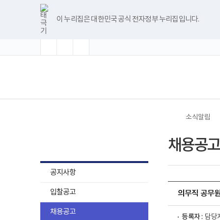
바
글
글
글
너
한
파
pdf
플
유
블
인
페
홈
로
자
자
자
비
글
워
뷰
래
튜
로
스
이
가
크
크
크
1180px
뷰
포
어
시
브
그
타
스
이 누리집은 대한민국 공식 전자정부 누리집입니다.
기
기
기
기
이
어
인
프
뷰
그
북
메
확
초
축
상
프
트
로
어
램
뉴
대
기
소
로
뷰
그
프
화
그
어
램
로
램
프
다
그
(책
전
다
로
운
램
임
체
운
그
로
다
운
메
로
램
드
운
영
뉴
드
다
로
기
운
드
관)
로
보
드
건
소식알림
복
지
소식알림
부
채용공고
국
립
재
활
공지사항
원
로
입찰공고
고
의무직 공무
채용공고
등록자 :
담당