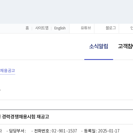
홈
사이트맵
English
유튜브
블로그
선
택
소식알림
고객참
됨
채용공고
원 경력경쟁채용시험 재공고
자
담당부서 :
전화번호 :
02 -901 -1537
등록일 :
2025-01-17