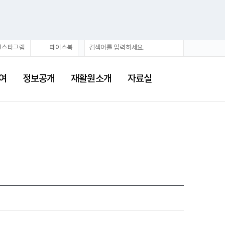
검
검
인스타그램
페이스북
색
색
어
여
정보공개
재활원소개
자료실