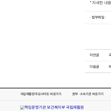
* 자세한 내
파
첨부파일 :
일
뷰
어
로
이전글
다음글
국립재활원 주요사이트
바로가기
본부 · 소속기관
바로가기