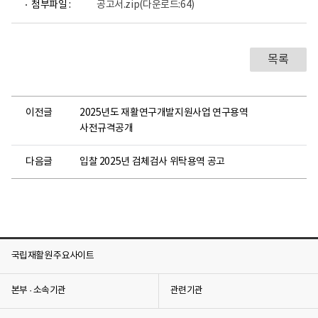
첨부파일 :
공고서.zip
(다운로드:64)
목록
이전글
2025년도 재활연구개발지원사업 연구용역
사전규격공개
다음글
입찰 2025년 검체검사 위탁용역 공고
국립재활원 주요사이트
본부 · 소속기관
관련기관