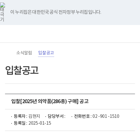
바
너
유
블
인
페
홈
로
비
튜
로
스
이
가
767px
브
그
타
스
이 누리집은 대한민국 공식 전자정부 누리집입니다.
기
이
그
북
메
하
램
뉴
(책
전
통
임
체
합
운
메
검
영
뉴
색
기
관)
소식알림
입찰공고
보
건
복
입찰공고
지
부
국
립
재
활
입찰[2025년 의약품(286종) 구매] 공고
원
로
고
등록자 :
김현지
담당부서 :
전화번호 :
02 -901 -1510
등록일 :
2025-01-15