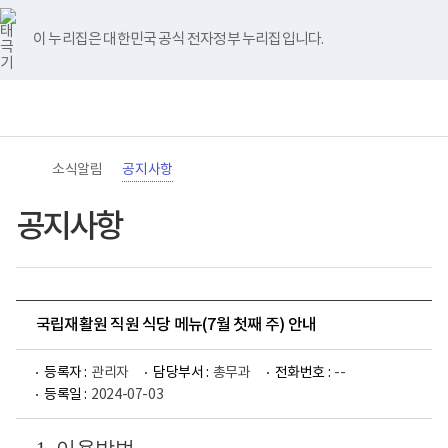
바
너
유
블
인
페
홈
로
비
튜
로
스
이
가
767px
브
그
타
스
이 누리집은 대한민국 공식 전자정부 누리집입니다.
기
이
그
북
메
하
램
뉴
(책
전
통
임
체
합
운
메
검
영
뉴
색
기
관)
소식알림
공지사항
보
건
복
공지사항
지
부
국
립
재
활
국립재활원 직원 식당 메뉴(7월 첫째 주) 안내
원
로
고
등록자 :
관리자
담당부서 :
총무과
전화번호 :
--
등록일 :
2024-07-03