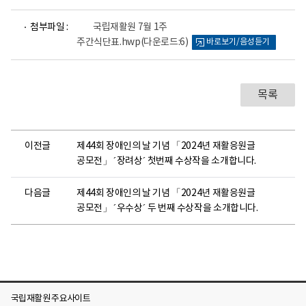
파
첨부파일 :
국립재활원 7월 1주
일
주간식단표.hwp
(다운로드:6)
바로보기/음성듣기
뷰
어
로
목록
이전글
제44회 장애인의 날 기념 「2024년 재활응원글
공모전」 ´장려상´ 첫번째 수상작을 소개합니다.
다음글
제44회 장애인의 날 기념 「2024년 재활응원글
공모전」 ´우수상´ 두 번째 수상작을 소개합니다.
국립재활원 주요사이트