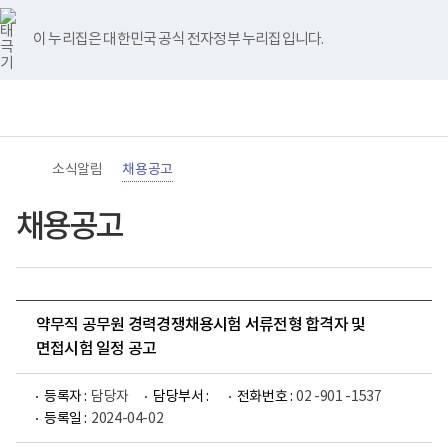
바
너
유
블
인
페
홈
로
비
튜
로
스
이
가
767px
브
그
타
스
이 누리집은 대한민국 공식 전자정부 누리집입니다.
기
이
그
북
메
하
램
뉴
(책
전
통
임
체
합
운
메
검
영
뉴
색
기
관)
소식알림
채용공고
보
건
복
채용공고
지
부
국
립
재
활
약무직 공무원 경력경쟁채용시험 서류전형 합격자 및
원
로
면접시험 일정 공고
고
등록자 :
담당자
담당부서 :
전화번호 :
02 -901 -1537
등록일 :
2024-04-02