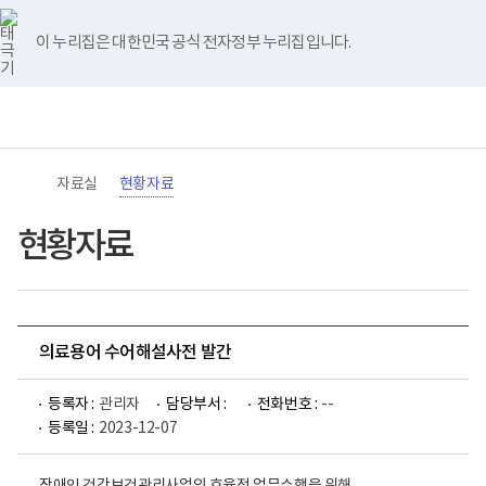
바
너
유
블
인
페
홈
로
비
튜
로
스
이
가
767px
브
그
타
스
이 누리집은 대한민국 공식 전자정부 누리집입니다.
기
이
그
북
메
하
램
뉴
(책
전
통
임
체
합
운
메
검
영
뉴
색
기
관)
자료실
현황자료
보
건
복
현황자료
지
부
국
립
재
활
의료용어 수어해설사전 발간
원
로
고
등록자 :
관리자
담당부서 :
전화번호 :
--
등록일 :
2023-12-07