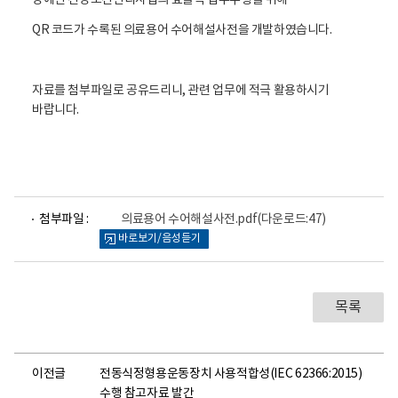
장애인 건강보건관리사업의 효율적 업무수행을 위해
QR 코드가 수록된 의료용어 수어해설사전을 개발하였습니다.
자료를 첨부파일로 공유드리니, 관련 업무에 적극 활용하시기
바랍니다.
파
첨부파일 :
의료용어 수어해설사전.pdf
(다운로드:47)
일
바로보기/음성듣기
뷰
어
로
목록
이전글
전동식정형용운동장치 사용적합성(IEC 62366:2015)
수행 참고자료 발간