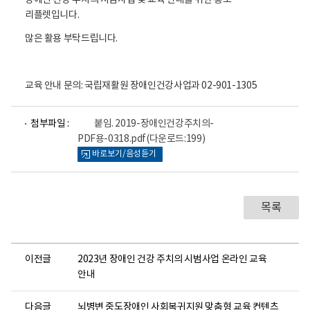
장애인 건강 주치의 시범사업 및 교육 안내를 위한 홍보
리플렛입니다.
많은 활용 부탁드립니다.
교육 안내 문의: 국립재활원 장애인건강사업과 02-901-1305
파
첨부파일 :
붙임. 2019-장애인건강주치의-
일
PDF용-0318.pdf
(다운로드:199)
뷰
바로보기/음성듣기
어
로
목록
이전글
2023년 장애인 건강 주치의 시범사업 온라인 교육
안내
다음글
뇌병변 중도장애인 사회복귀지원 맞춤형 교육 컨텐츠