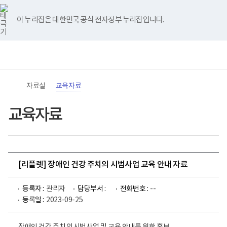
바
너
유
블
인
페
홈
로
비
튜
로
스
이
가
767px
브
그
타
스
이 누리집은 대한민국 공식 전자정부 누리집입니다.
기
이
그
북
메
하
램
뉴
(책
전
통
임
체
합
운
메
검
영
뉴
색
기
관)
자료실
교육자료
보
건
복
교육자료
지
부
국
립
재
활
[리플렛] 장애인 건강 주치의 시범사업 교육 안내 자료
원
로
고
등록자 :
관리자
담당부서 :
전화번호 :
--
등록일 :
2023-09-25