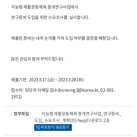
지능형 재활운동체육 중개연구사업에서
연구장비 도입을 위한 수요조사를 실시합니다.
제출된 장비는 내부 논의를 거쳐 도입 여부를 결정할 예정입니다.
많은 관심과 참여 부탁드립니다.
제출기한 : 2023.3.17.(금) ~ 2023.3.28.(화)
접수처 : 담당자 이메일 접수(bonoing3@korea.kr, 02-901-
1971)
파
첨부파일 :
지능형 재활운동체육 중개연구사업_연구장비_
일
도입_수요조사_계획(안).hwp
(다운로드:23)
뷰
바로보기/음성듣기
어
로