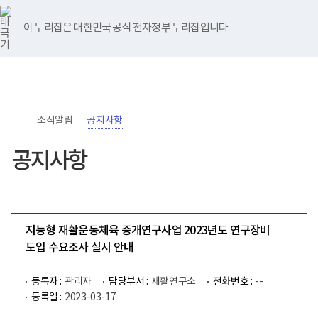
바
너
유
블
인
페
홈
로
비
튜
로
스
이
가
767px
브
그
타
스
이 누리집은 대한민국 공식 전자정부 누리집입니다.
기
이
그
북
메
하
램
뉴
(책
전
통
임
체
합
운
메
검
영
뉴
색
기
관)
소식알림
공지사항
보
건
복
공지사항
지
부
국
립
재
활
지능형 재활운동체육 중개연구사업 2023년도 연구장비
원
로
도입 수요조사 실시 안내
고
등록자 :
관리자
담당부서 :
재활연구소
전화번호 :
--
등록일 :
2023-03-17