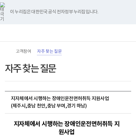
바
너
유
블
인
페
홈
로
비
튜
로
스
이
가
767px
브
그
타
스
이 누리집은 대한민국 공식 전자정부 누리집입니다.
기
이
그
북
메
하
램
뉴
(책
전
통
임
체
합
운
메
검
영
뉴
색
기
관)
고객참여
자주 찾는 질문
보
건
복
자주 찾는 질문
지
부
국
립
재
활
지자체에서 시행하는 장애인운전면허취득 지원사업
원
로
(제주시,충남 천안,충남 부여,경기 하남)
고
지자체에서 시행하는 장애인운전면허취득 지
원사업