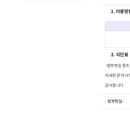
이
1. 이용방
용
방
법
-
이
용
시
간
,
금
2. 식단표
액
-첨부파일 참조
자세한 문의 사항
감사합니다.
파
첨부파일 :
일
뷰
어
로