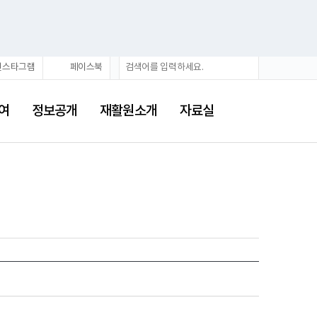
검
검
인스타그램
페이스북
색
색
어
여
정보공개
재활원소개
자료실