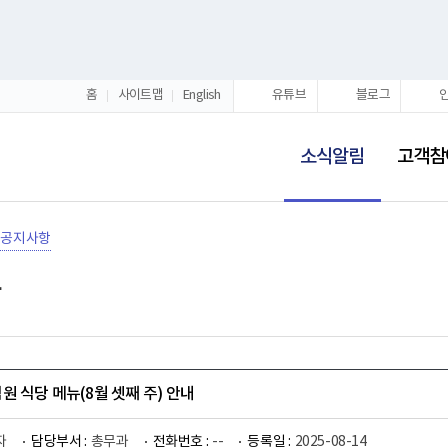
홈
사이트맵
English
유튜브
블로그
선
택
소식알림
고객참
됨
공지사항
원 식당 메뉴(8월 셋째 주) 안내
자
담당부서 :
총무과
전화번호 :
--
등록일 :
2025-08-14