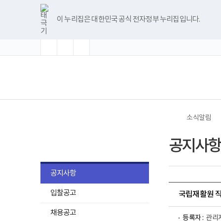
바
글
글
글
너
한
파
pdf
플
유
블
인
페
홈
로
자
자
자
비
글
워
뷰
래
튜
로
스
이
가
크
크
크
1180px
뷰
포
어
시
브
그
타
스
이 누리집은 대한민국 공식 전자정부 누리집입니다.
기
기
기
기
이
어
인
프
뷰
그
북
메
확
초
축
상
프
트
로
어
램
뉴
대
기
소
로
뷰
그
프
화
그
어
램
로
램
프
다
그
(책
전
다
로
운
램
임
체
운
그
로
다
운
메
로
램
드
운
영
뉴
드
다
로
기
운
드
관)
로
보
드
건
소식알림
복
지
소식알림
부
공지사항
국
립
재
활
공지사항
원
로
입찰공고
고
국립재활원 직
채용공고
등록자 :
관리