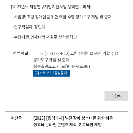
[2023년도 재활연구개발지원사업 용역연구과제]
- 사업명: 고령 장애인을 위한 역할 수행 평가도구 개발 및 중재
- 연구책임자: 정민예
- 수행기관: 연세대학교 원주 산학협력단
파
첨부파일 :
6. (IT-11-24-12) 고령 장애인을 위한 역할 수행
일
평가도구 개발 및 중재
뷰
최종결과보고서.pdf
(다운로드:96)
어
로
바로보기/음성듣기
목록
이전글
[2023] [용역과제] 발달 장애 청소녀를 위한 쉬운
성교육 온라인 콘텐츠 제작 및 교육안 개발