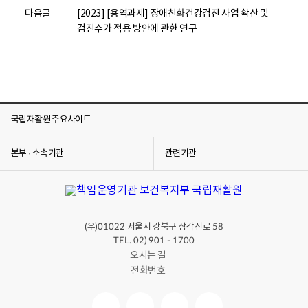
다음글
[2023] [용역과제] 장애친화건강검진 사업 확산 및
검진수가 적용 방안에 관한 연구
국립재활원 주요사이트
본부 · 소속기관
관련기관
(우)
서울시 강북구 삼각산로
01022
58
TEL. 02) 901 - 1700
오시는 길
전화번호