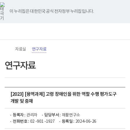
바
너
유
블
인
페
홈
로
비
튜
로
스
이
가
767px
브
그
타
스
이 누리집은 대한민국 공식 전자정부 누리집입니다.
기
이
그
북
메
하
램
뉴
(책
전
통
임
체
합
운
메
검
영
뉴
색
기
관)
자료실
연구자료
보
건
복
연구자료
지
부
국
립
재
활
[2023] [용역과제] 고령 장애인을 위한 역할 수행 평가도구
원
로
개발 및 중재
고
등록자 :
관리자
담당부서 :
재활연구소
전화번호 :
02 -901 -1927
등록일 :
2024-06-26