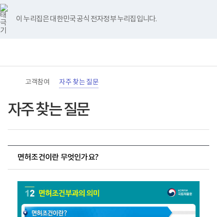
바
너
유
블
인
페
홈
로
비
튜
로
스
이
가
767px
브
그
타
스
이 누리집은 대한민국 공식 전자정부 누리집입니다.
기
이
그
북
메
하
램
뉴
(책
전
통
임
체
합
운
메
검
영
뉴
색
기
관)
고객참여
자주 찾는 질문
보
건
복
자주 찾는 질문
지
부
국
립
재
활
면허조건이란 무엇인가요?
원
로
1
고
2
면
허
조
건