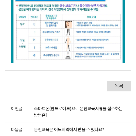
부
과
의
의
미
보
건
복
지
부
국
립
재
활
목록
원
면
허
조
이전글
스마트폰(안드로이드)으로 운전교육서류를 접수하는
건
이
방법은?
란
?
다음글
운전교육은 어느지역에서 받을 수 있나요?
신