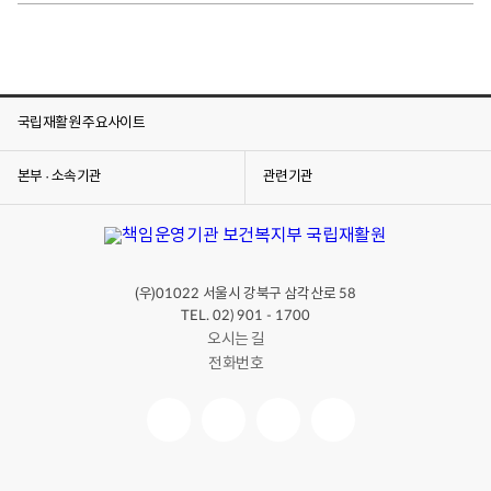
체
장
애
인
의
국립재활원 주요사이트
신
체
본부 · 소속기관
관련기관
장
애
정
도
에
(우)
서울시 강북구 삼각산로
01022
58
적
TEL. 02) 901 - 1700
합
오시는 길
한
전화번호
운
전
보
조
기