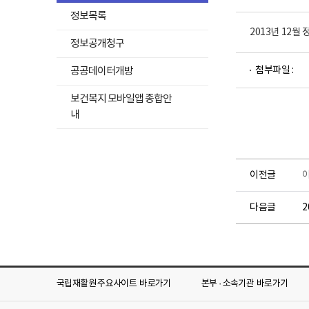
정보목록
2013년 12월
정보공개청구
파
하
첨부파일 :
공공데이터개방
일
위
뷰
메
보건복지 모바일앱 종합안
어
뉴
내
로
목
록
펼
이전글
치
기
다음글
2
국립재활원 주요사이트
바로가기
본부 · 소속기관
바로가기