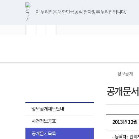
바
글
글
글
너
한
파
pdf
플
유
블
인
페
홈
로
자
자
자
비
글
워
뷰
래
튜
로
스
이
가
크
크
크
1180px
뷰
포
어
시
브
그
타
스
이 누리집은 대한민국 공식 전자정부 누리집입니다.
기
기
기
기
이
어
인
프
뷰
그
북
메
확
초
축
상
프
트
로
어
램
뉴
대
기
소
로
뷰
그
프
화
그
어
램
로
램
프
다
그
(책
전
다
로
운
램
임
체
운
그
로
다
운
메
로
램
드
운
영
뉴
드
다
로
기
운
드
관)
로
보
드
건
정보공개
복
지
정보공개
부
공개문서
국
립
재
활
정보공개제도안내
원
로
사전정보공표
고
2013년 12
공개문서목록
등록자 :
관리