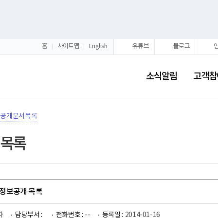
홈
사이트맵
English
유튜브
블로그
소식알림
고객참
공개문서목록
목록
월 정보공개 목록
자
담당부서 :
전화번호 :
--
등록일 :
2014-01-16