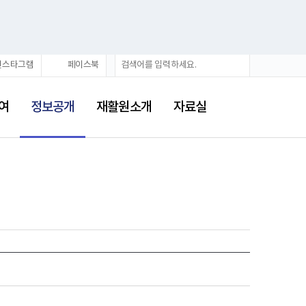
검
검
인스타그램
페이스북
색
색
어
선
택
여
정보공개
재활원소개
자료실
됨