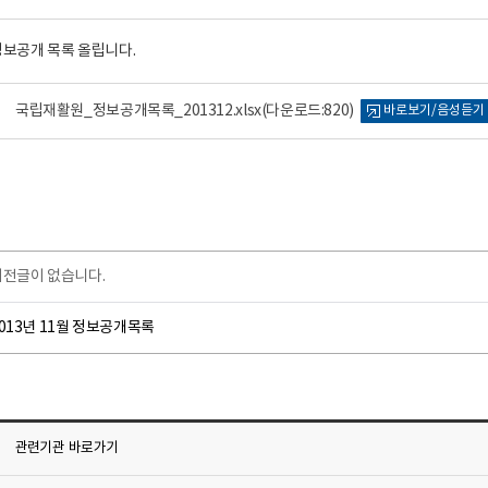
 정보공개 목록 올립니다.
국립재활원_정보공개목록_201312.xlsx
(다운로드:820)
바로보기/음성듣기
이전글이 없습니다.
013년 11월 정보공개목록
관련기관
바로가기