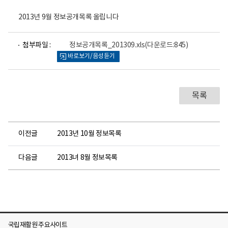
2013년 9월 정보공개목록 올립니다
파
첨부파일 :
정보공개목록_201309.xls
(다운로드:845)
일
바로보기/음성듣기
뷰
어
로
목록
이전글
2013년 10월 정보목록
다음글
2013녀 8월 정보목록
국립재활원 주요사이트