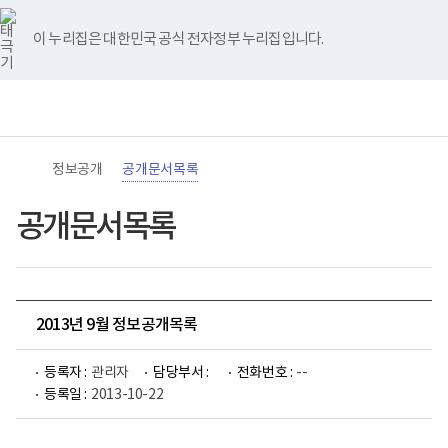
바
너
유
블
인
페
홈
로
비
튜
로
스
이
가
767px
브
그
타
스
이 누리집은 대한민국 공식 전자정부 누리집입니다.
기
이
그
북
메
하
램
뉴
(책
전
통
임
체
합
운
메
검
영
뉴
색
기
관)
정보공개
공개문서목록
보
건
복
공개문서목록
지
부
국
립
재
활
2013년 9월 정보공개목록
원
로
고
등록자 :
관리자
담당부서 :
전화번호 :
--
등록일 :
2013-10-22