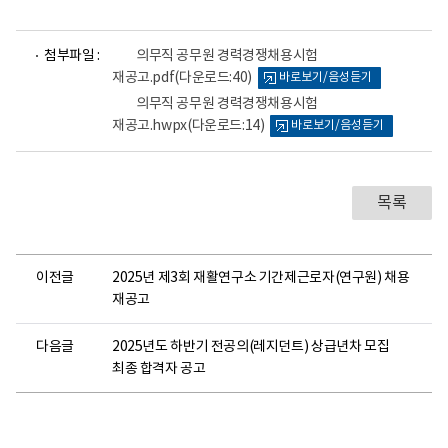
파
파
첨부파일 :
의무직 공무원 경력경쟁채용시험
일
일
재공고.pdf
(다운로드:40)
바로보기/음성듣기
뷰
뷰
어
어
의무직 공무원 경력경쟁채용시험
로
로
재공고.hwpx
(다운로드:14)
바로보기/음성듣기
목록
이전글
2025년 제3회 재활연구소 기간제근로자(연구원) 채용
재공고
다음글
2025년도 하반기 전공의(레지던트) 상급년차 모집
최종 합격자 공고