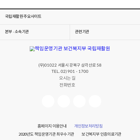
국립재활원 주요사이트
본부 · 소속기관
관련기관
(우)
서울시 강북구 삼각산로
01022
58
TEL. 02) 901 - 1700
오시는 길
전화번호
홈페이지 이용안내
개인정보처리방침
2020년도 책임운영기관 최우수기관
보건복지부 인증의료기관