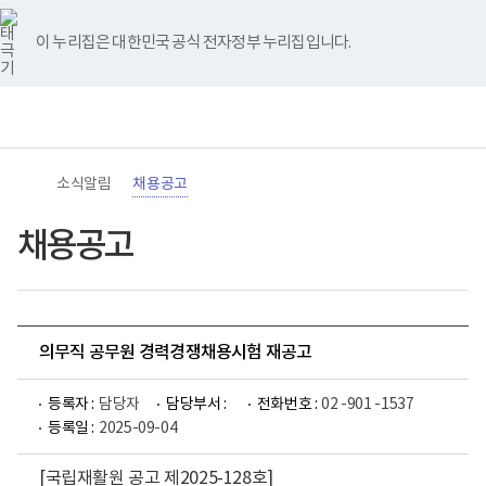
바
너
유
블
인
페
홈
로
비
튜
로
스
이
가
767px
브
그
타
스
이 누리집은 대한민국 공식 전자정부 누리집입니다.
기
이
그
북
메
하
램
뉴
(책
전
통
임
체
합
운
메
검
영
뉴
색
기
관)
소식알림
채용공고
보
건
복
채용공고
지
부
국
립
재
활
의무직 공무원 경력경쟁채용시험 재공고
원
로
고
등록자 :
담당자
담당부서 :
전화번호 :
02 -901 -1537
등록일 :
2025-09-04
[국립재활원 공고 제2025-128호]