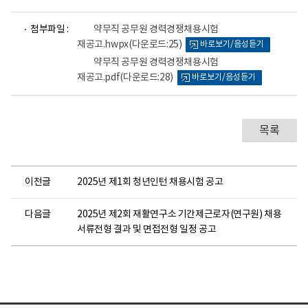
파
파
첨부파일 :
약무직 공무원 경력경쟁채용시험
일
일
재공고.hwpx
(다운로드:25)
바로보기/음성듣기
뷰
뷰
어
어
약무직 공무원 경력경쟁채용시험
로
로
재공고.pdf
(다운로드:28)
바로보기/음성듣기
목록
이전글
2025년 제1회 청년인턴 채용시험 공고
다음글
2025년 제2회 재활연구소 기간제근로자(연구원) 채용
서류전형 결과 및 면접전형 일정 공고