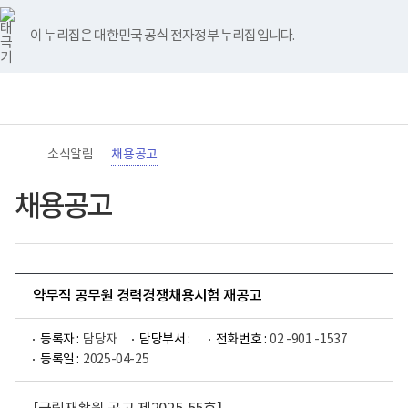
바
너
유
블
인
페
홈
로
비
튜
로
스
이
가
767px
브
그
타
스
이 누리집은 대한민국 공식 전자정부 누리집입니다.
기
이
그
북
메
하
램
뉴
(책
전
통
임
체
합
운
메
검
영
뉴
색
기
관)
소식알림
채용공고
보
건
복
채용공고
지
부
국
립
재
활
약무직 공무원 경력경쟁채용시험 재공고
원
로
고
등록자 :
담당자
담당부서 :
전화번호 :
02 -901 -1537
등록일 :
2025-04-25