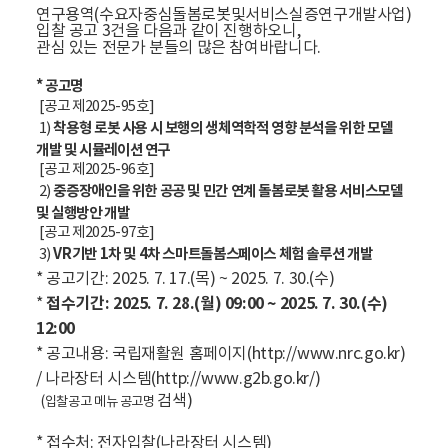
연구용역(
수요자중심돌봄로봇및서비스실증연구개발사업
)
입찰 공고 3건을 다음과 같이 진행하오니,
관심 있는 전문가 분들의 많은 참여바랍니다.
* 공고명
[공고 제2025-95호]
착용형 로봇 사용 시 보행의 생체역학적 영향 분석을 위한 모델
1)
개발 및 시뮬레이션 연구
[공고 제2025-96호]
중증장애인을 위한 공공 및 민간 연계 돌봄로봇 활용 서비스모델
2)
및 실행방안 개발
[공고 제2025-97호]
VR기반 1차 및 4차 스마트돌봄스페이스 체험 솔루션 개발
3)
* 공고기간: 2025. 7. 17.(목) ~ 2025. 7. 30.(수)
접수기간: 2025. 7. 28.(월) 09:00 ~ 2025. 7. 30.(수)
*
12:00
* 공고내용: 국립재활원 홈페이지(http://www.nrc.go.kr)
/ 나라장터 시스템(http://www.g2b.go.kr/)
검색)
(입찰공
고
메
뉴
공고명
* 접수처: 전자입찰(나라장터 시스템)