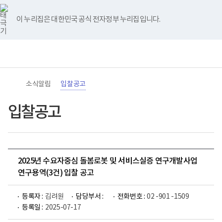
바
너
유
블
인
페
홈
로
비
튜
로
스
이
가
767px
브
그
타
스
이 누리집은 대한민국 공식 전자정부 누리집입니다.
기
이
그
북
메
하
램
뉴
(책
전
통
임
체
합
운
메
검
영
뉴
색
기
관)
소식알림
입찰공고
보
건
복
입찰공고
지
부
국
립
재
활
2025년 수요자중심 돌봄로봇 및 서비스실증 연구개발사업
원
로
연구용역(3건) 입찰 공고
고
등록자 :
김려원
담당부서 :
전화번호 :
02 -901 -1509
등록일 :
2025-07-17