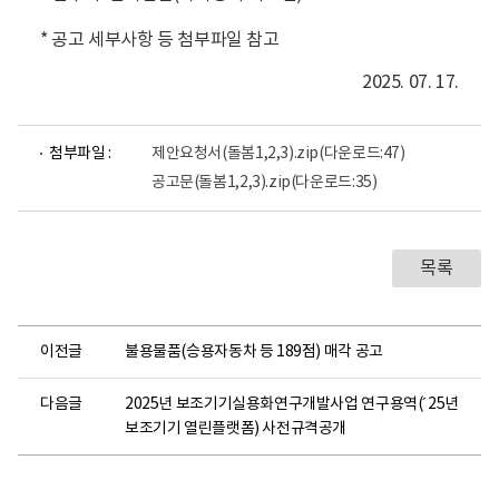
* 공고 세부사항 등 첨부파일 참고
2025. 07. 17.
첨부파일 :
제안요청서(돌봄1,2,3).zip
(다운로드:47)
공고문(돌봄1,2,3).zip
(다운로드:35)
목록
이전글
불용물품(승용자동차 등 189점) 매각 공고
다음글
2025년 보조기기실용화연구개발사업 연구용역(´25년
보조기기 열린플랫폼) 사전규격공개