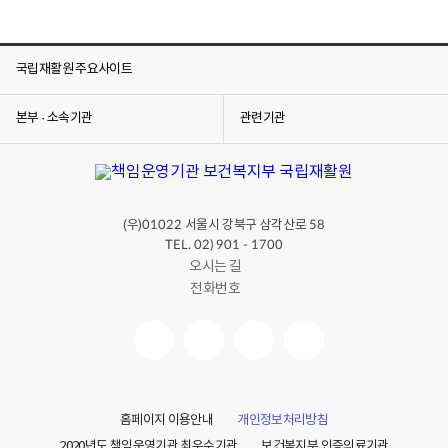
국립재활원 주요사이트
본부 · 소속기관
관련기관
(우)
서울시 강북구 삼각산로
01022
58
TEL. 02) 901 - 1700
오시는 길
전화번호
홈페이지 이용안내
개인정보처리방침
2020년도 책임운영기관 최우수기관
보건복지부 인증의료기관