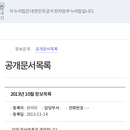
바
너
유
블
인
페
홈
로
비
튜
로
스
이
가
767px
브
그
타
스
이 누리집은 대한민국 공식 전자정부 누리집입니다.
기
이
그
북
메
하
램
뉴
(책
전
통
임
체
합
운
메
검
영
뉴
색
기
관)
정보공개
공개문서목록
보
건
복
공개문서목록
지
부
국
립
재
활
2013년 10월 정보목록
원
로
고
등록자 :
관리자
담당부서 :
전화번호 :
--
등록일 :
2013-11-14