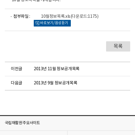
10월 정보목록을 게재합니다.
파
첨부파일 :
10월정보목록.xls
(다운로드:1175)
일
바로보기/음성듣기
뷰
어
로
목록
이전글
2013년 11월 정보공개목록
다음글
2013년 9월 정보공개목록
국립재활원 주요사이트