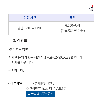
이
용
방
이 용 시 간
금 액
법
-
이
6,200원/식
평일 12:00 – 13:00
용
(카드 결제만 가능)
시
간
2. 식단표
,
금
액
-첨부파일 참조
자세한 문의 사항은 직원 식당으로(02-901-1322) 연락해
주시기를 바랍니다.
감사합니다.
파
첨부파일 :
국립재활원 7월 5주
일
주간식단표.hwp
(다운로드:10)
뷰
바로보기/음성듣기
어
로