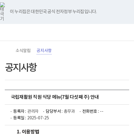
바
너
유
블
인
페
홈
로
비
튜
로
스
이
가
767px
브
그
타
스
이 누리집은 대한민국 공식 전자정부 누리집입니다.
기
이
그
북
메
하
램
뉴
(책
전
통
임
체
합
운
메
검
영
뉴
색
기
관)
소식알림
공지사항
보
건
복
공지사항
지
부
국
립
재
활
국립재활원 직원 식당 메뉴(7월 다섯째 주) 안내
원
로
고
등록자 :
관리자
담당부서 :
총무과
전화번호 :
--
등록일 :
2025-07-25
1. 이용방법