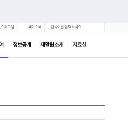
검
검
인스타그램
페이스북
색
색
어
여
정보공개
재활원소개
자료실