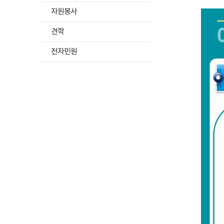
운
자원봉사
전
교
육
견학
과
정
하
전자민원
보
위
건
메
복
뉴
지
목
부
록
국
펼
립
치
재
기
활
원
1
.
운
전
체
험
교