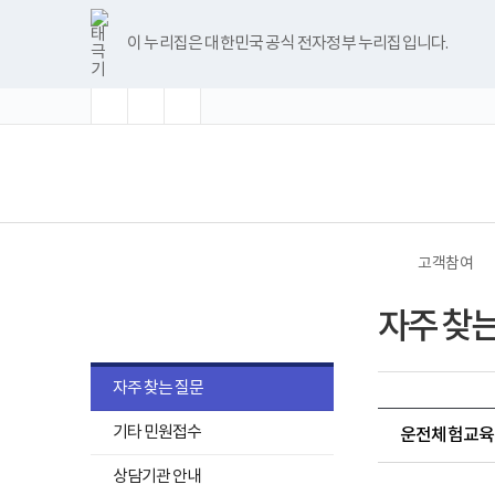
바
글
글
글
너
한
파
pdf
플
유
블
인
페
홈
로
자
자
자
비
글
워
뷰
래
튜
로
스
이
가
크
크
크
1180px
뷰
포
어
시
브
그
타
스
이 누리집은 대한민국 공식 전자정부 누리집입니다.
기
기
기
기
이
어
인
프
뷰
그
북
메
확
초
축
상
프
트
로
어
램
뉴
대
기
소
로
뷰
그
프
화
그
어
램
로
램
프
다
그
(책
전
다
로
운
램
임
체
운
그
로
다
운
메
로
램
드
운
영
뉴
드
다
로
기
운
드
관)
로
보
드
건
고객참여
복
지
고객참여
부
자주 찾는
국
립
재
활
자주 찾는 질문
원
로
기타 민원접수
고
운전체험교육
0
상담기관 안내
8