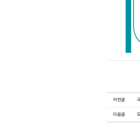
육
교
육
대
상
:
운
전
체
험
을
원
하
는
지
체
·
뇌
병
변
이전글
·
청
각
다음글
장
애
등
록
장