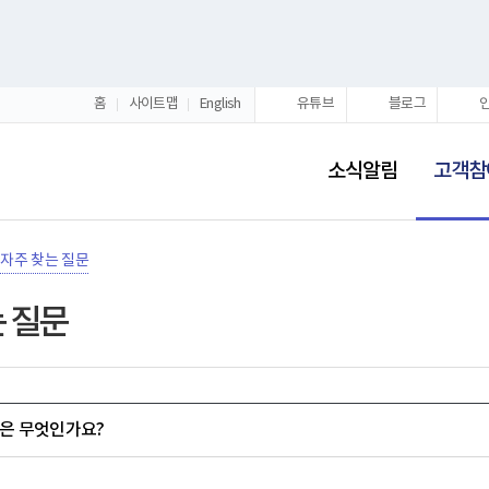
홈
사이트맵
English
유튜브
블로그
선
택
소식알림
고객참
됨
자주 찾는 질문
 질문
은 무엇인가요?