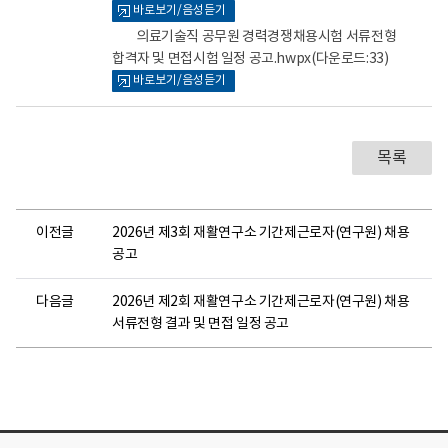
바로보기/음성듣기
어
어
로
로
의료기술직 공무원 경력경쟁채용시험 서류전형
합격자 및 면접시험 일정 공고.hwpx
(다운로드:33)
바로보기/음성듣기
목록
이전글
2026년 제3회 재활연구소 기간제근로자(연구원) 채용
공고
다음글
2026년 제2회 재활연구소 기간제근로자(연구원) 채용
서류전형 결과 및 면접 일정 공고