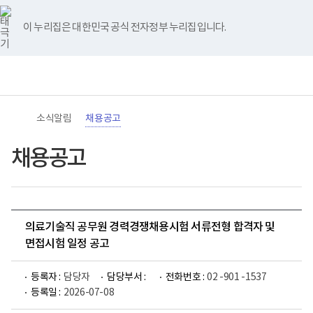
바
너
유
블
인
페
홈
로
비
튜
로
스
이
가
767px
브
그
타
스
이 누리집은 대한민국 공식 전자정부 누리집입니다.
기
이
그
북
메
하
램
뉴
(책
전
통
임
체
합
운
메
검
영
뉴
색
기
관)
소식알림
채용공고
보
건
복
채용공고
지
부
국
립
재
활
의료기술직 공무원 경력경쟁채용시험 서류전형 합격자 및
원
로
면접시험 일정 공고
고
등록자 :
담당자
담당부서 :
전화번호 :
02 -901 -1537
등록일 :
2026-07-08