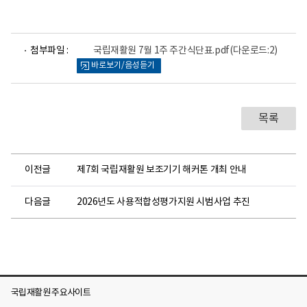
파
첨부파일 :
국립재활원 7월 1주 주간식단표.pdf
(다운로드:2)
일
바로보기/음성듣기
뷰
어
로
목록
이전글
제7회 국립재활원 보조기기 해커톤 개최 안내
다음글
2026년도 사용적합성평가지원 시범사업 추진
국립재활원 주요사이트