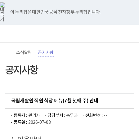
바
너
유
블
인
페
홈
로
비
튜
로
스
이
가
767px
브
그
타
스
이 누리집은 대한민국 공식 전자정부 누리집입니다.
기
이
그
북
메
하
램
뉴
(책
전
통
임
체
합
운
메
검
영
뉴
색
기
관)
소식알림
공지사항
보
건
복
공지사항
지
부
국
립
재
활
국립재활원 직원 식당 메뉴(7월 첫째 주) 안내
원
로
고
등록자 :
관리자
담당부서 :
총무과
전화번호 :
--
등록일 :
2026-07-03