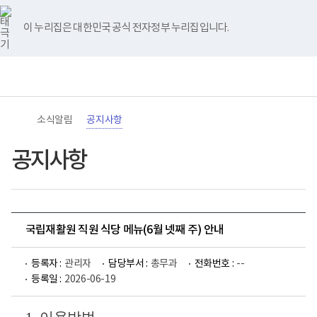
바
너
유
블
인
페
홈
로
비
튜
로
스
이
가
767px
브
그
타
스
이 누리집은 대한민국 공식 전자정부 누리집입니다.
기
이
그
북
메
하
램
뉴
(책
전
통
임
체
합
운
메
검
영
뉴
색
기
관)
소식알림
공지사항
보
건
복
공지사항
지
부
국
립
재
활
국립재활원 직원 식당 메뉴(6월 넷째 주) 안내
원
로
고
등록자 :
관리자
담당부서 :
총무과
전화번호 :
--
등록일 :
2026-06-19