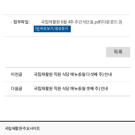
파
첨부파일 :
국립재활원 6월 4주 주간식단표.pdf
(다운로드:3)
일
바로보기/음성듣기
뷰
어
로
목록
이전글
국립재활원 직원 식당 메뉴(6월 다섯째 주) 안내
다음글
국립재활원 직원 식당 메뉴(6월 셋째 주) 안내
국립재활원 주요사이트