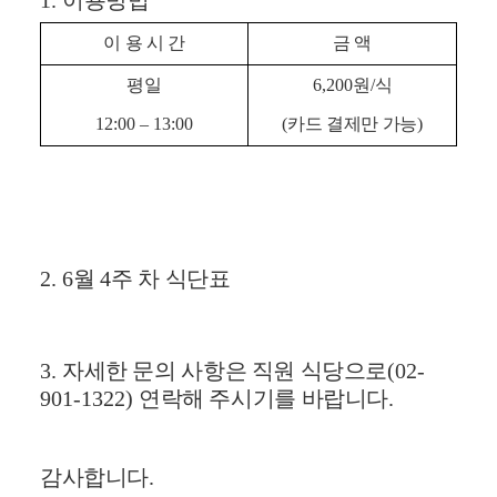
1.
이용방법
이 용 시 간
금 액
평일
6,200
원
/
식
12:00
–
13:00
(
카드 결제만 가능
)
2. 6
월
4
주 차 식단표
3.
자세한 문의 사항은 직원 식당으로
(02-
901-1322)
연락해 주시기를 바랍니다
.
감사합니다
.