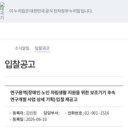
바
너
유
블
인
페
홈
로
비
튜
로
스
이
가
767px
브
그
타
스
이 누리집은 대한민국 공식 전자정부 누리집입니다.
기
이
그
북
메
하
램
뉴
(책
전
통
임
체
합
운
메
검
영
뉴
색
기
관)
소식알림
입찰공고
보
건
복
입찰공고
지
부
국
립
재
활
연구용역(장애인·노인 자립생활 지원을 위한 보조기기 후속
원
로
연구개발 사업 상세 기획) 입찰 재공고
고
등록자 :
김민정
담당부서 :
전화번호 :
02 -901 -1516
등록일 :
2026-06-10