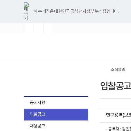
바
글
글
글
너
한
파
pdf
플
유
블
인
페
홈
로
자
자
자
비
글
워
뷰
래
튜
로
스
이
가
크
크
크
1180px
뷰
포
어
시
브
그
타
스
이 누리집은 대한민국 공식 전자정부 누리집입니다.
기
기
기
기
이
어
인
프
뷰
그
북
메
확
초
축
상
프
트
로
어
램
뉴
대
기
소
로
뷰
그
프
화
그
어
램
로
램
프
다
그
(책
전
다
로
운
램
임
체
운
그
로
다
운
메
로
램
드
운
영
뉴
드
다
로
기
운
드
관)
로
보
드
건
소식알림
복
지
소식알림
부
입찰공고
국
립
재
활
공지사항
원
로
입찰공고
고
연구용역(보조
채용공고
등록자 :
김민