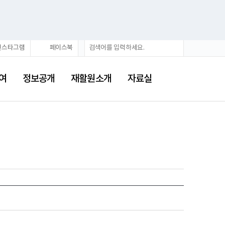
검
검
인스타그램
페이스북
색
색
어
여
정보공개
재활원소개
자료실