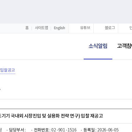
홈
사이트맵
English
유튜브
블로그
선
택
소식알림
고객참
됨
입찰공고
기기 국내외 시장진입 및 실용화 전략 연구) 입찰 재공고
정
담당부서 :
전화번호 :
02 -901 -1516
등록일 :
2026-06-05