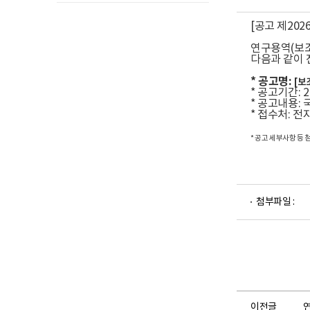
[공고 제2026
연구용역(보조
다음과 같이 
* 공고명:
[보
* 공고기간: 202
* 공고내용: 국
* 접수처: 
* 공고 세부사항 등
첨부파일 :
이전글