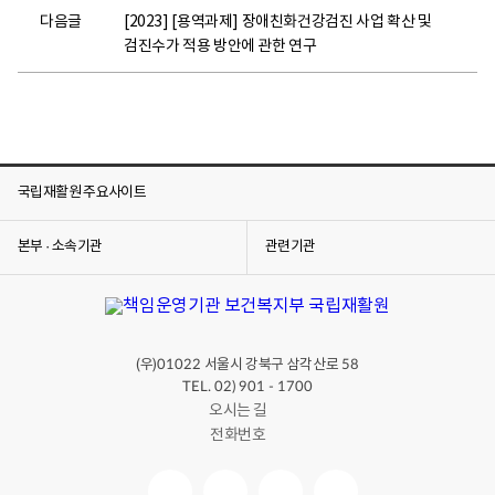
다음글
[2023] [용역과제] 장애친화건강검진 사업 확산 및
검진수가 적용 방안에 관한 연구
국립재활원 주요사이트
본부 · 소속기관
관련기관
(우)
서울시 강북구 삼각산로
01022
58
TEL. 02) 901 - 1700
오시는 길
전화번호