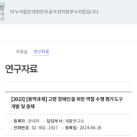
바
너
유
블
인
페
홈
로
비
튜
로
스
이
가
767px
브
그
타
스
이 누리집은 대한민국 공식 전자정부 누리집입니다.
기
이
그
북
메
하
램
뉴
(책
전
통
임
체
합
운
메
검
영
뉴
색
기
관)
자료실
연구자료
보
건
복
연구자료
지
부
국
립
재
활
[2023] [용역과제] 고령 장애인을 위한 역할 수행 평가도구
원
로
개발 및 중재
고
등록자 :
관리자
담당부서 :
재활연구소
전화번호 :
02 -901 -1927
등록일 :
2024-06-26