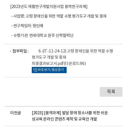
[2023년도 재활연구개발지원사업 용역연구과제]
- 사업명: 고령 장애인을 위한 역할 수행 평가도구 개발 및 중재
- 연구책임자: 정민예
- 수행기관: 연세대학교 원주 산학협력단
파
첨부파일 :
6. (IT-11-24-12) 고령 장애인을 위한 역할 수행
일
평가도구 개발 및 중재
뷰
최종결과보고서.pdf
(다운로드:96)
어
로
바로보기/음성듣기
목록
이전글
[2023] [용역과제] 발달 장애 청소녀를 위한 쉬운
성교육 온라인 콘텐츠 제작 및 교육안 개발